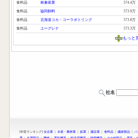
食料品
林兼産業
574.4万
食料品
協同飼料
573.9万
食料品
北海道コカ・コーラボトリング
573.8万
食料品
ユーグレナ
573.3万
もっと
社名
[年収ランキング]
全企業
|
水産・農林業
|
鉱業
|
建設業
|
食料品
|
繊維製品
|
パ
属
|
金属製品
|
機械
|
電気機器
|
輸送用機器
|
精密機器
|
その他製品
|
電気・