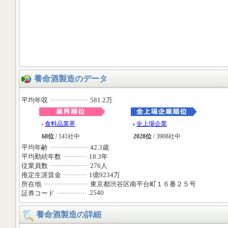
養命酒製造のデータ
平均年収
581.2万
食料品業界
全上場企業
68位
/ 141社中
2028位
/ 3908社中
平均年齢
42.3歳
平均勤続年数
18.3年
従業員数
276人
推定生涯賃金
1億9234万
所在地
東京都渋谷区南平台町１６番２５号
2540
証券コード
養命酒製造の詳細