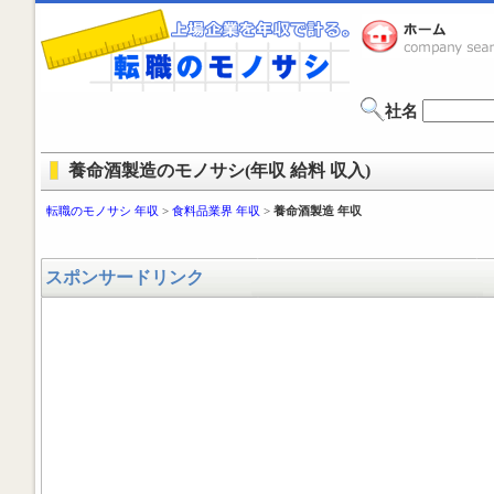
社名
養命酒製造のモノサシ(年収 給料 収入)
転職のモノサシ 年収
>
食料品業界 年収
>
養命酒製造 年収
スポンサードリンク