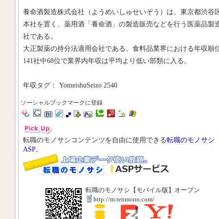
養命酒製造株式会社（ようめいしゅせいぞう）は、東京都渋谷
本社を置く、薬用酒「養命酒」の製造販売などを行う医薬品製
社である。
大正製薬の持分法適用会社である。食料品業界における年収順
141社中68位で業界内年収は平均より低い部類に入る。
年収タグ： YomeishuSeizo 2540
ソーシャルブックマークに登録
転職のモノサシコンテンツを自由に使用できる
転職のモノサシ
ASP
。
転職のモノサシ【モバイル版】オープン
http://m.tenmono.com/