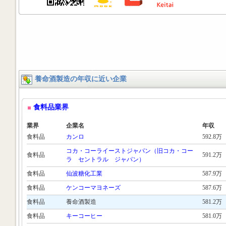
養命酒製造の年収に近い企業
食料品業界
業界
企業名
年収
食料品
カンロ
592.8万
コカ・コーライーストジャパン（旧コカ・コー
食料品
591.2万
ラ セントラル ジャパン）
食料品
仙波糖化工業
587.9万
食料品
ケンコーマヨネーズ
587.6万
食料品
養命酒製造
581.2万
食料品
キーコーヒー
581.0万