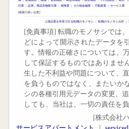
行業
|
証券、商品先物取引業
|
保険業
|
その他金融業
|
不動産業
|
サービス業
[検索の多い企業]
上場企業を年収で計る転職のモノサシ
｜
転職のモノサシASP
｜
[免責事項] 転職のモノサシでは、
どによって開示されたデータを
す。情報の正確さについては、
して保証するものではありませ
生した不利益や問題について、
を負うものではなく、またいか
シの各種引用元データの変更、
しても、当社は、一切の責任を
[株式会社
サービスアパートメント
｜
serviced