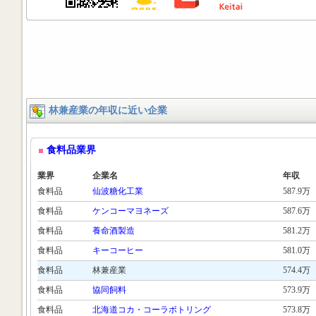
林兼産業の年収に近い企業
食料品業界
業界
企業名
年収
食料品
仙波糖化工業
587.9万
食料品
ケンコーマヨネーズ
587.6万
食料品
養命酒製造
581.2万
食料品
キーコーヒー
581.0万
食料品
林兼産業
574.4万
食料品
協同飼料
573.9万
食料品
北海道コカ・コーラボトリング
573.8万