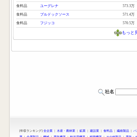
食料品
ユーグレナ
573.3万
食料品
ブルドックソース
571.4万
食料品
フジッコ
570.5万
もっと
社名
[年収ランキング]
全企業
|
水産・農林業
|
鉱業
|
建設業
|
食料品
|
繊維製品
|
パ
属
|
金属製品
|
機械
|
電気機器
|
輸送用機器
|
精密機器
|
その他製品
|
電気・