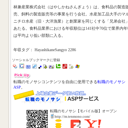
林兼産業株式会社（はやしかねさんぎょう）は、食料品の製造
売、飼料の製造販売等の事業を行う会社。水産加工品大手のマ
ニチロ水産（旧・大洋漁業）と創業家を同じくする「兄弟会社
あたる。食料品業界における年収順位は141社中70位で業界内年
は平均より低い部類に入る。
年収タグ： HayashikaneSangyo 2286
ソーシャルブックマークに登録
転職のモノサシコンテンツを自由に使用できる
転職のモノサシ
ASP
。
転職のモノサシ【モバイル版】オープン
http://m.tenmono.com/