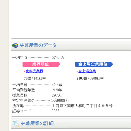
林兼産業のデータ
平均年収
574.4万
食料品業界
全上場企業
70位
/ 141社中
2103位
/ 3908社中
平均年齢
42.4歳
平均勤続年数
19.5年
従業員数
297人
推定生涯賃金
1億9008万
所在地
山口県下関市大和町二丁目４番８号
2286
証券コード
林兼産業の詳細