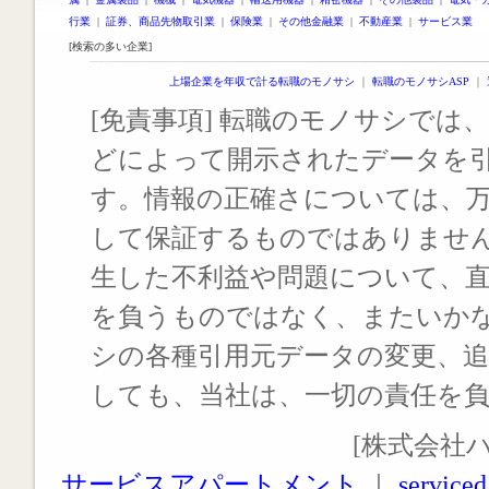
行業
|
証券、商品先物取引業
|
保険業
|
その他金融業
|
不動産業
|
サービス業
[検索の多い企業]
上場企業を年収で計る転職のモノサシ
｜
転職のモノサシASP
｜
[免責事項] 転職のモノサシでは、
どによって開示されたデータを
す。情報の正確さについては、
して保証するものではありませ
生した不利益や問題について、
を負うものではなく、またいか
シの各種引用元データの変更、
しても、当社は、一切の責任を
[株式会社
サービスアパートメント
｜
serviced