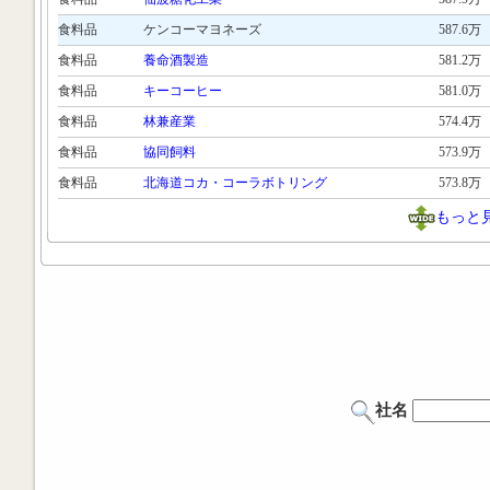
食料品
ケンコーマヨネーズ
587.6万
食料品
養命酒製造
581.2万
食料品
キーコーヒー
581.0万
食料品
林兼産業
574.4万
食料品
協同飼料
573.9万
食料品
北海道コカ・コーラボトリング
573.8万
もっと
社名