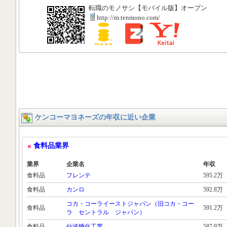
転職のモノサシ【モバイル版】オープン
http://m.tenmono.com/
ケンコーマヨネーズの年収に近い企業
食料品業界
業界
企業名
年収
食料品
フレンテ
595.2万
食料品
カンロ
592.8万
コカ・コーライーストジャパン（旧コカ・コー
食料品
591.2万
ラ セントラル ジャパン）
食料品
仙波糖化工業
587.9万