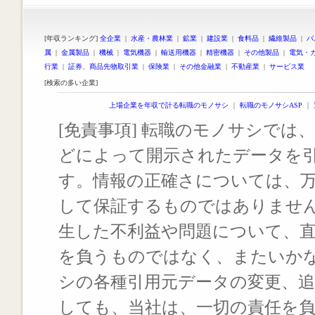
[年収ランキング]
全企業
|
水産・農林業
|
鉱業
|
建設業
|
食料品
|
繊維製品
|
パ
属
|
金属製品
|
機械
|
電気機器
|
輸送用機器
|
精密機器
|
その他製品
|
電気・
行業
|
証券、商品先物取引業
|
保険業
|
その他金融業
|
不動産業
|
サービス業
[検索の多い企業]
上場企業を年収で計る転職のモノサシ
｜
転職のモノサシASP
｜
[免責事項] 転職のモノサシでは、
どによって開示されたデータを
す。情報の正確さについては、
して保証するものではありませ
生した不利益や問題について、
を負うものではなく、またいか
シの各種引用元データの変更、
しても、当社は、一切の責任を