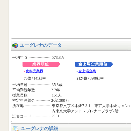
ユーグレナのデータ
平均年収
573.3万
食料品業界
全上場企業
73位
/ 141社中
2124位
/ 3908社中
平均年齢
35.8歳
平均勤続年数
2.7年
従業員数
151人
推定生涯賃金
2億1399万
所在地
東京都文京区本郷7-3-1 東京大学本郷キャン
内東京大学アントレプレナープラザ7階
2931
証券コード
ユーグレナの詳細