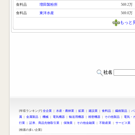
食料品
増田製粉所
569.2万
食料品
東洋水産
569.0万
もっと
社名
[年収ランキング]
全企業
|
水産・農林業
|
鉱業
|
建設業
|
食料品
|
繊維製品
|
パ
属
|
金属製品
|
機械
|
電気機器
|
輸送用機器
|
精密機器
|
その他製品
|
電気・
行業
|
証券、商品先物取引業
|
保険業
|
その他金融業
|
不動産業
|
サービス業
[検索の多い企業]