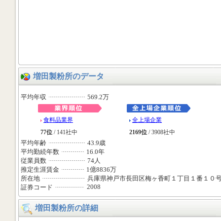
増田製粉所のデータ
平均年収
569.2万
食料品業界
全上場企業
77位
/ 141社中
2169位
/ 3908社中
平均年齢
43.9歳
平均勤続年数
16.0年
従業員数
74人
推定生涯賃金
1億8836万
所在地
兵庫県神戸市長田区梅ヶ香町１丁目１番１０
2008
証券コード
増田製粉所の詳細