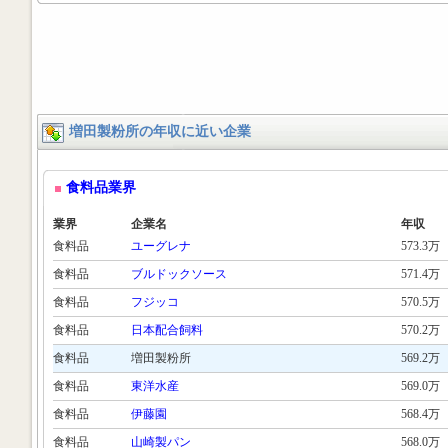
増田製粉所の年収に近い企業
食料品業界
業界
企業名
年収
食料品
ユーグレナ
573.3万
食料品
ブルドックソース
571.4万
食料品
フジッコ
570.5万
食料品
日本配合飼料
570.2万
食料品
増田製粉所
569.2万
食料品
東洋水産
569.0万
食料品
伊藤園
568.4万
食料品
山崎製パン
568.0万