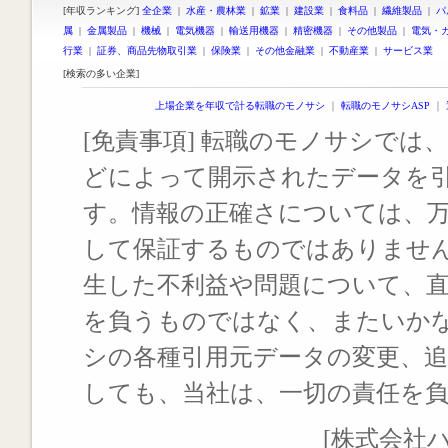
[年収ランキング]
全企業
|
水産・農林業
|
鉱業
|
建設業
|
食料品
|
繊維製品
|
パ
属
|
金属製品
|
機械
|
電気機器
|
輸送用機器
|
精密機器
|
その他製品
|
電気・
行業
|
証券、商品先物取引業
|
保険業
|
その他金融業
|
不動産業
|
サービス業
[検索の多い企業]
上場企業を年収で計る転職のモノサシ
｜
転職のモノサシASP
｜
[免責事項] 転職のモノサシでは、
どによって開示されたデータを
す。情報の正確さについては、
して保証するものではありませ
生した不利益や問題について、
を負うものではなく、またいか
シの各種引用元データの変更、
しても、当社は、一切の責任を
[株式会社