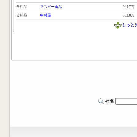
食料品
ヱスビー食品
564.7万
食料品
中村屋
552.8万
もっと
社名