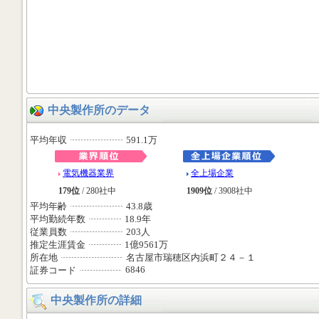
中央製作所のデータ
平均年収
591.1万
電気機器業界
全上場企業
179位
/ 280社中
1909位
/ 3908社中
平均年齢
43.8歳
平均勤続年数
18.9年
従業員数
203人
推定生涯賃金
1億9561万
所在地
名古屋市瑞穂区内浜町２４－１
6846
証券コード
中央製作所の詳細