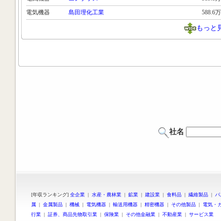
電気機器
島田理化工業
588.6万
もっと
社名
[年収ランキング]
全企業
|
水産・農林業
|
鉱業
|
建設業
|
食料品
|
繊維製品
|
パ
属
|
金属製品
|
機械
|
電気機器
|
輸送用機器
|
精密機器
|
その他製品
|
電気・
行業
|
証券、商品先物取引業
|
保険業
|
その他金融業
|
不動産業
|
サービス業