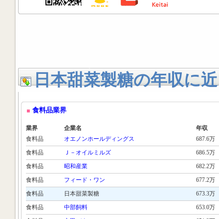
日本甜菜製糖の年収に近
食料品業界
業界
企業名
年収
食料品
オエノンホールディングス
687.6万
食料品
Ｊ－オイルミルズ
686.5万
食料品
昭和産業
682.2万
食料品
フィード・ワン
677.2万
食料品
日本甜菜製糖
673.3万
食料品
中部飼料
653.0万