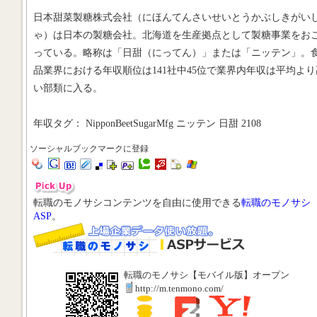
日本甜菜製糖株式会社（にほんてんさいせいとうかぶしきがい
ゃ）は日本の製糖会社。北海道を生産拠点として製糖事業をお
っている。略称は「日甜（にってん）」または「ニッテン」。
品業界における年収順位は141社中45位で業界内年収は平均より
い部類に入る。
年収タグ： NipponBeetSugarMfg ニッテン 日甜 2108
ソーシャルブックマークに登録
転職のモノサシコンテンツを自由に使用できる
転職のモノサシ
ASP
。
転職のモノサシ【モバイル版】オープン
http://m.tenmono.com/