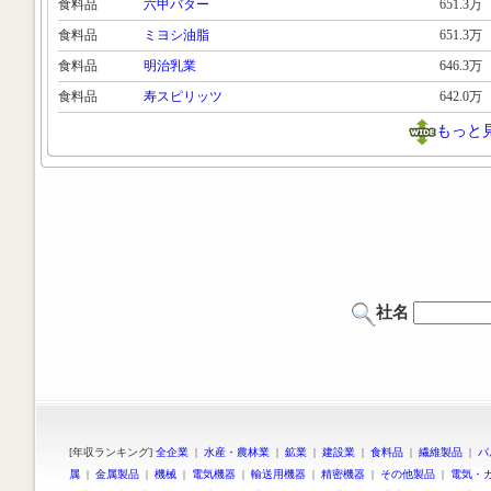
食料品
六甲バター
651.3万
食料品
ミヨシ油脂
651.3万
食料品
明治乳業
646.3万
食料品
寿スピリッツ
642.0万
もっと
社名
[年収ランキング]
全企業
|
水産・農林業
|
鉱業
|
建設業
|
食料品
|
繊維製品
|
パ
属
|
金属製品
|
機械
|
電気機器
|
輸送用機器
|
精密機器
|
その他製品
|
電気・