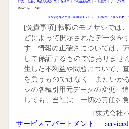
行業
|
証券、商品先物取引業
|
保険業
|
その他金融業
|
不動産業
|
サービス業
[検索の多い企業]
上場企業を年収で計る転職のモノサシ
｜
転職のモノサシASP
｜
[免責事項] 転職のモノサシでは、
どによって開示されたデータを
す。情報の正確さについては、
して保証するものではありませ
生した不利益や問題について、
を負うものではなく、またいか
シの各種引用元データの変更、
しても、当社は、一切の責任を
[株式会社
サービスアパートメント
｜
serviced