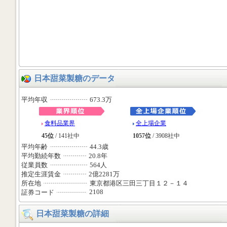
日本甜菜製糖のデータ
平均年収
673.3万
食料品業界
全上場企業
45位
/ 141社中
1057位
/ 3908社中
平均年齢
44.3歳
平均勤続年数
20.8年
従業員数
564人
推定生涯賃金
2億2281万
所在地
東京都港区三田三丁目１２－１４
2108
証券コード
日本甜菜製糖の詳細