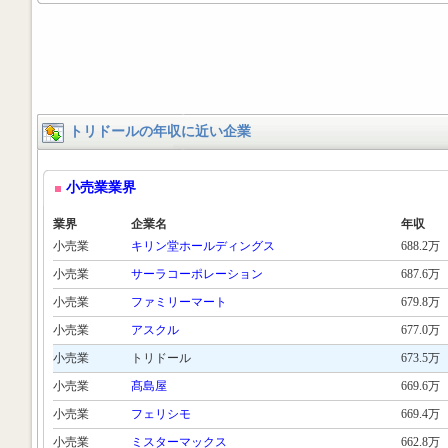
トリドールの年収に近い企業
小売業業界
業界
企業名
年収
小売業
キリン堂ホールディングス
688.2万
小売業
サーラコーポレーション
687.6万
小売業
ファミリーマート
679.8万
小売業
アスクル
677.0万
小売業
トリドール
673.5万
小売業
髙島屋
669.6万
小売業
フェリシモ
669.4万
小売業
ミスターマックス
662.8万