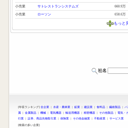
小売業
サトレストランシステムズ
660.9万
小売業
ローソン
658.6万
もっと
社名
[年収ランキング]
全企業
|
水産・農林業
|
鉱業
|
建設業
|
食料品
|
繊維製品
|
パ
属
|
金属製品
|
機械
|
電気機器
|
輸送用機器
|
精密機器
|
その他製品
|
電気・
行業
|
証券、商品先物取引業
|
保険業
|
その他金融業
|
不動産業
|
サービス業
[検索の多い企業]