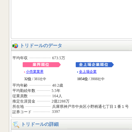
トリドールのデータ
平均年収
673.5万
小売業業界
全上場企業
32位
/ 381社中
1054位
/ 3908社中
平均年齢
40.2歳
平均勤続年数
5.5年
従業員数
164人
推定生涯賃金
2億2288万
所在地
兵庫県神戸市中央区小野柄通七丁目１番１号
3397
証券コード
トリドールの詳細