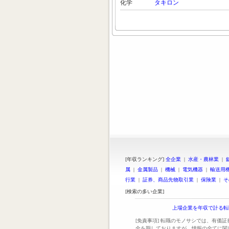
化学
タキロン
[年収ランキング]
全企業
|
水産・農林業
|
属
|
金属製品
|
機械
|
電気機器
|
輸送用
行業
|
証券、商品先物取引業
|
保険業
|
そ
[検索の多い企業]
上場企業を年収で計る転
[免責事項] 転職のモノサシでは、有価
全を期しておりますが、情報の全てに関