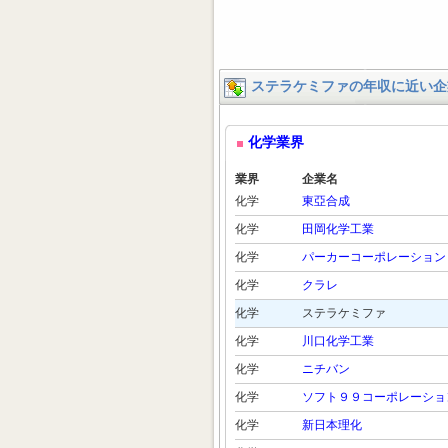
ステラケミファの年収に近い企
化学業界
業界
企業名
化学
東亞合成
化学
田岡化学工業
化学
パーカーコーポレーション
化学
クラレ
化学
ステラケミファ
化学
川口化学工業
化学
ニチバン
化学
ソフト９９コーポレーショ
化学
新日本理化