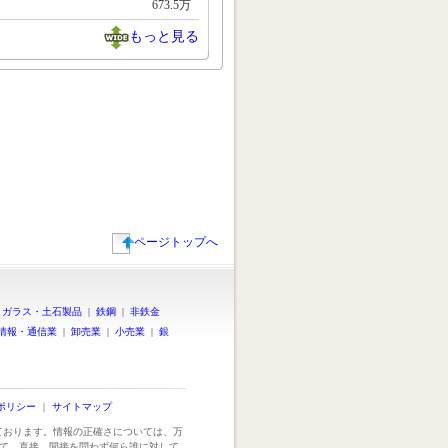
673.5万
もっと見る
ページトップへ
|
ガラス・土石製品
|
鉄鋼
|
非鉄金
情報・通信業
|
卸売業
|
小売業
|
銀
ポリシー
｜
サイトマップ
っております。情報の正確さについては、万
て、直接、間接を問わず何ら誰に対して