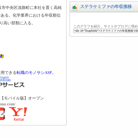
ステラケミファの年収推移
阪市中央区淡路町に本社を置く高純
である。化学業界における年収順位
より高い部類に入る。
このグラフを紹介。サイトやブログに埋め
使用できる
転職のモノサシASP
。
【モバイル版】オープン
mono.com/