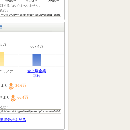
40歳～
45歳～
50歳～
保証するものではありません。
込む：
較
.8万
607.4万
ケミファ
全上場企業
平均
均より
30.6万
均より
66.4万
込む：
年収分析を見る