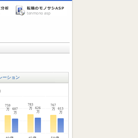
レーション
均
783
767
759
626
万
613
607
万
万
万
万
万