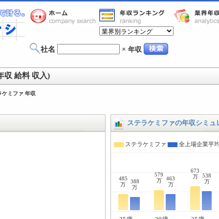
社名
×
年収
収 給料 収入)
ラケミファ 年収
ステラケミファの年収シミュ
ステラケミファ
全上場企業平
673
579
538
万
485
463
万
388
万
万
万
万