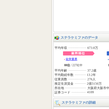
ステラケミファのデータ
平均年収
673.8万
化学業界
88位
/ 227社中
平均年齢
37.2歳
平均勤続年数
13.2年
従業員数
276人
推定生涯賃金
2億5150万
所在地
大阪府大阪市
4109
証券コード
ステラケミファの詳細