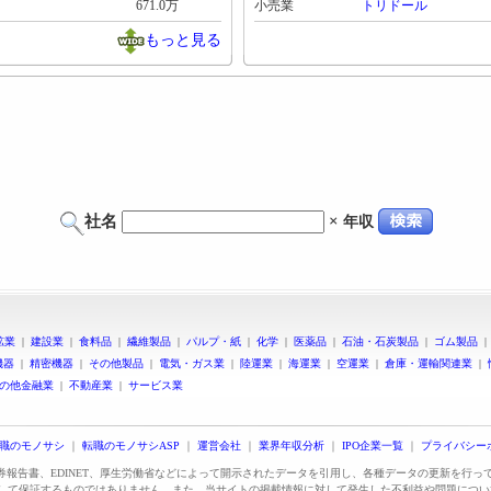
671.0万
小売業
トリドール
もっと見る
社名
×
年収
鉱業
|
建設業
|
食料品
|
繊維製品
|
パルプ・紙
|
化学
|
医薬品
|
石油・石炭製品
|
ゴム製品
機器
|
精密機器
|
その他製品
|
電気・ガス業
|
陸運業
|
海運業
|
空運業
|
倉庫・運輸関連業
|
の他金融業
|
不動産業
|
サービス業
職のモノサシ
｜
転職のモノサシASP
｜
運営会社
｜
業界年収分析
｜
IPO企業一覧
｜
プライバシー
証券報告書、EDINET、厚生労働省などによって開示されたデータを引用し、各種データの更新を行
して保証するものではありません。また、当サイトの掲載情報に対して発生した不利益や問題につい