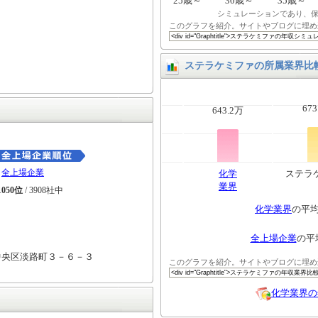
25歳～
30歳～
35歳～
シミュレーションであり、
このグラフを紹介。サイトやブログに埋め
ステラケミファの所属業界比
673
643.2万
全上場企業
化学
ステラ
業界
1050位
/ 3908社中
化学業界
の平
全上場企業
の平
中央区淡路町３－６－３
このグラフを紹介。サイトやブログに埋め
化学業界の