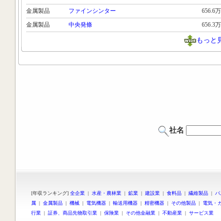
金属製品
ファインシンター
656.6万
金属製品
中央発條
656.3万
もっと
社名
[年収ランキング]
全企業
|
水産・農林業
|
鉱業
|
建設業
|
食料品
|
繊維製品
|
パ
属
|
金属製品
|
機械
|
電気機器
|
輸送用機器
|
精密機器
|
その他製品
|
電気・
行業
|
証券、商品先物取引業
|
保険業
|
その他金融業
|
不動産業
|
サービス業