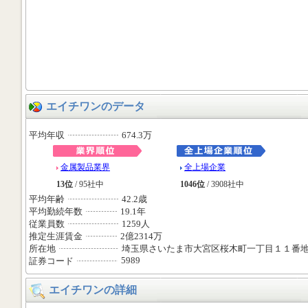
エイチワンのデータ
平均年収
674.3万
金属製品業界
全上場企業
13位
/ 95社中
1046位
/ 3908社中
平均年齢
42.2歳
平均勤続年数
19.1年
従業員数
1259人
推定生涯賃金
2億2314万
所在地
埼玉県さいたま市大宮区桜木町一丁目１１番
5989
証券コード
エイチワンの詳細