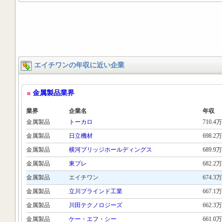
エイチワンの年収に近い企業
金属製品業界
業界
企業名
年収
金属製品
トーカロ
710.4万
金属製品
日立機材
698.2万
金属製品
横河ブリッジホールディングス
689.9万
金属製品
東プレ
682.2万
金属製品
エイチワン
674.3万
金属製品
立川ブラインド工業
667.1万
金属製品
川田テクノロジーズ
662.3万
金属製品
ケー・エフ・シー
661.0万