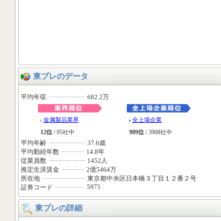
東プレのデータ
平均年収
682.2万
金属製品業界
全上場企業
12位
/ 95社中
989位
/ 3908社中
平均年齢
37.6歳
平均勤続年数
14.8年
従業員数
1452人
推定生涯賃金
2億5464万
所在地
東京都中央区日本橋３丁目１２番２号
5975
証券コード
東プレの詳細