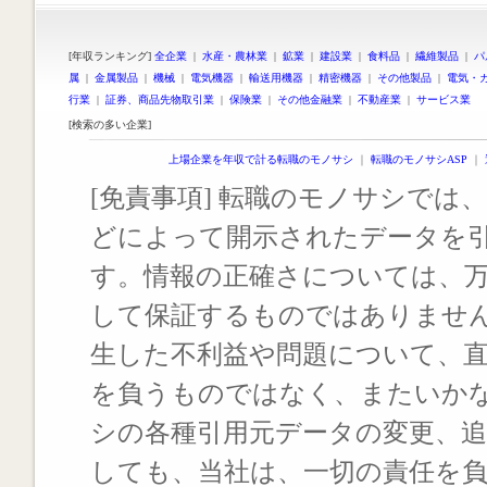
[年収ランキング]
全企業
|
水産・農林業
|
鉱業
|
建設業
|
食料品
|
繊維製品
|
パ
属
|
金属製品
|
機械
|
電気機器
|
輸送用機器
|
精密機器
|
その他製品
|
電気・
行業
|
証券、商品先物取引業
|
保険業
|
その他金融業
|
不動産業
|
サービス業
[検索の多い企業]
上場企業を年収で計る転職のモノサシ
｜
転職のモノサシASP
｜
[免責事項] 転職のモノサシでは、
どによって開示されたデータを
す。情報の正確さについては、
して保証するものではありませ
生した不利益や問題について、
を負うものではなく、またいか
シの各種引用元データの変更、
しても、当社は、一切の責任を