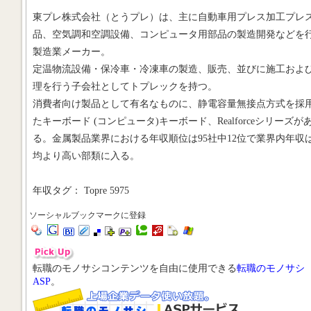
東プレ株式会社（とうプレ）は、主に自動車用プレス加工プレ
品、空気調和空調設備、コンピュータ用部品の製造開発などを
製造業メーカー。
定温物流設備・保冷車・冷凍車の製造、販売、並びに施工およ
理を行う子会社としてトプレックを持つ。
消費者向け製品として有名なものに、静電容量無接点方式を採
たキーボード (コンピュータ)キーボード、Realforceシリーズが
る。金属製品業界における年収順位は95社中12位で業界内年収
均より高い部類に入る。
年収タグ： Topre 5975
ソーシャルブックマークに登録
転職のモノサシコンテンツを自由に使用できる
転職のモノサシ
ASP
。