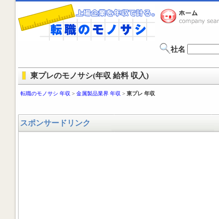
社名
東プレのモノサシ(年収 給料 収入)
転職のモノサシ 年収
>
金属製品業界 年収
>
東プレ 年収
スポンサードリンク