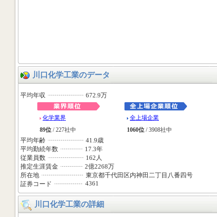
川口化学工業のデータ
平均年収
672.9万
化学業界
全上場企業
89位
/ 227社中
1060位
/ 3908社中
平均年齢
41.9歳
平均勤続年数
17.3年
従業員数
162人
推定生涯賃金
2億2268万
所在地
東京都千代田区内神田二丁目八番四号
4361
証券コード
川口化学工業の詳細