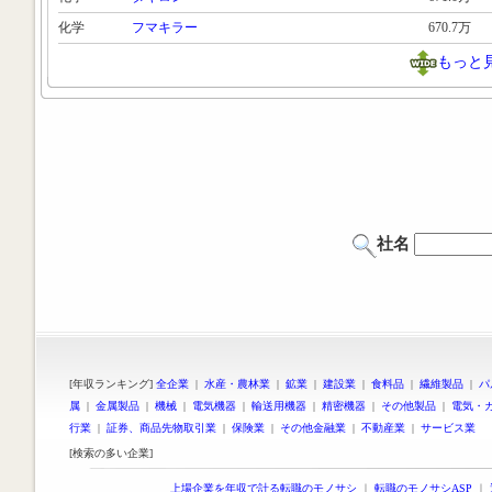
化学
フマキラー
670.7万
もっと
社名
[年収ランキング]
全企業
|
水産・農林業
|
鉱業
|
建設業
|
食料品
|
繊維製品
|
パ
属
|
金属製品
|
機械
|
電気機器
|
輸送用機器
|
精密機器
|
その他製品
|
電気・
行業
|
証券、商品先物取引業
|
保険業
|
その他金融業
|
不動産業
|
サービス業
[検索の多い企業]
上場企業を年収で計る転職のモノサシ
｜
転職のモノサシASP
｜