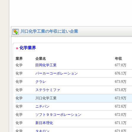
川口化学工業の年収に近い企業
化学業界
業界
企業名
年収
化学
田岡化学工業
677.0万
化学
パーカーコーポレーション
676.1万
化学
クラレ
673.9万
化学
ステラケミファ
673.8万
化学
川口化学工業
672.9万
化学
ニチバン
672.6万
化学
ソフト９９コーポレーション
672.0万
化学
新日本理化
671.1万
化学
タキロン
671.0万