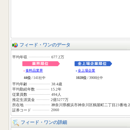
フィード・ワンのデータ
平均年収
677.2万
食料品業界
全上場企業
44位
/ 141社中
1028位
/ 3908社中
平均年齢
38.4歳
平均勤続年数
15.2年
従業員数
494人
推定生涯賃金
2億5277万
所在地
神奈川県横浜市神奈川区鶴屋町二丁目23番地
2060
証券コード
フィード・ワンの詳細