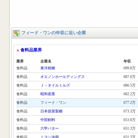
フィード・ワンの年収に近い企業
食料品業界
業界
企業名
年収
食料品
東洋精糖
699.8万
食料品
オエノンホールディングス
687.6万
食料品
Ｊ－オイルミルズ
686.5万
食料品
昭和産業
682.2万
食料品
フィード・ワン
677.2万
食料品
日本甜菜製糖
673.3万
食料品
中部飼料
653.0万
食料品
六甲バター
651.3万
食料品
ミヨシ油脂
651.3万