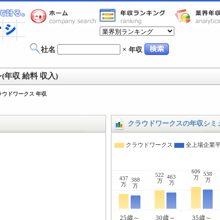
社名
×
年収
年収 給料 収入)
ラウドワークス 年収
クラウドワークスの年収シミ
クラウドワークス
全上場企業
606
538
522
463
万
437
388
万
万
万
万
万
25歳～
30歳～
35歳～