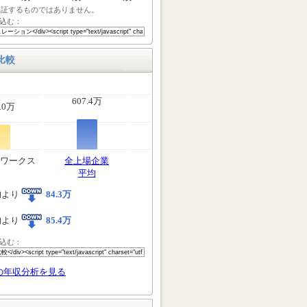
保証するものではありません。
込む：
比較
607.4万
.0万
ワークス
全上場企業
平均
均より
84.3万
均より
85.4万
込む：
の年収分析を見る