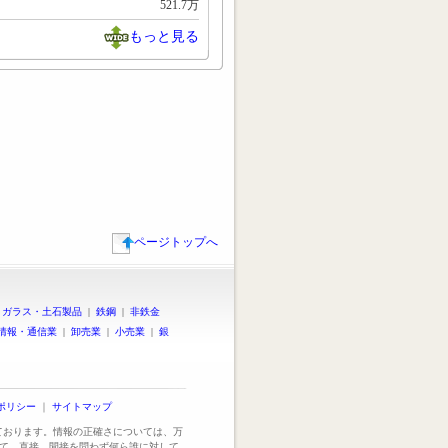
521.7万
もっと見る
ページトップへ
|
ガラス・土石製品
|
鉄鋼
|
非鉄金
情報・通信業
|
卸売業
|
小売業
|
銀
ポリシー
｜
サイトマップ
っております。情報の正確さについては、万
て、直接、間接を問わず何ら誰に対して