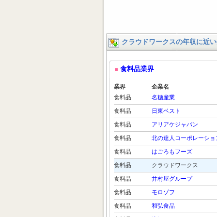
クラウドワークスの年収に近い
食料品業界
業界
企業名
食料品
名糖産業
食料品
日東ベスト
食料品
アリアケジャパン
食料品
北の達人コーポレーショ
食料品
はごろもフーズ
食料品
クラウドワークス
食料品
井村屋グループ
食料品
モロゾフ
食料品
和弘食品