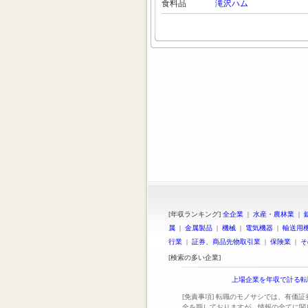
食料品
滝沢ハム
[年収ランキング]
全企業
|
水産・農林業
|
属
|
金属製品
|
機械
|
電気機器
|
輸送用
行業
|
証券、商品先物取引業
|
保険業
|
そ
[検索の多い企業]
上場企業を年収で計る転
[免責事項] 転職のモノサシでは、有価
全を期しておりますが、情報の全てに関