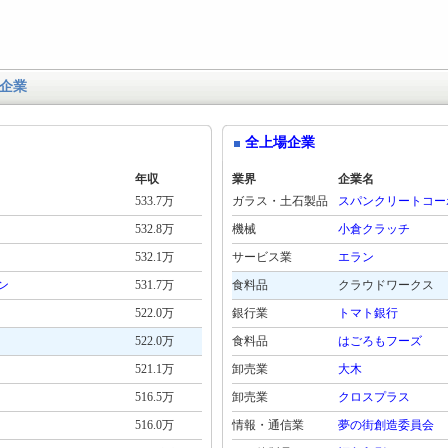
企業
全上場企業
年収
業界
企業名
533.7万
ガラス・土石製品
スパンクリートコー
532.8万
機械
小倉クラッチ
532.1万
サービス業
エラン
ン
531.7万
食料品
クラウドワークス
522.0万
銀行業
トマト銀行
522.0万
食料品
はごろもフーズ
521.1万
卸売業
大木
516.5万
卸売業
クロスプラス
516.0万
情報・通信業
夢の街創造委員会