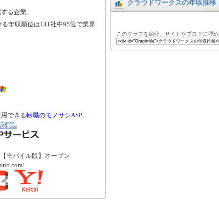
クラウドワークスの年収推移
属する企業。
る年収順位は141社中95位で業界
このグラフを紹介。サイトやブログに埋め
使用できる
転職のモノサシASP
。
【モバイル版】オープン
mono.com/