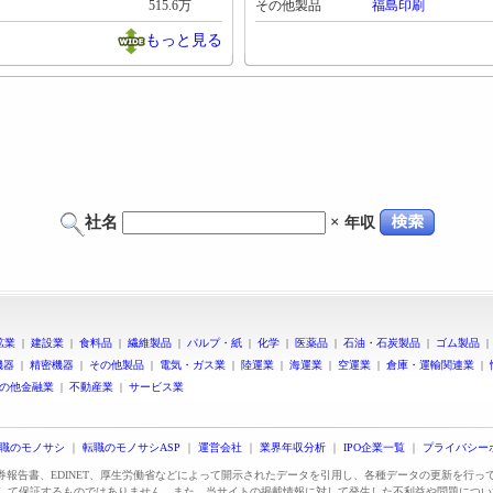
515.6万
その他製品
福島印刷
もっと見る
社名
×
年収
鉱業
|
建設業
|
食料品
|
繊維製品
|
パルプ・紙
|
化学
|
医薬品
|
石油・石炭製品
|
ゴム製品
機器
|
精密機器
|
その他製品
|
電気・ガス業
|
陸運業
|
海運業
|
空運業
|
倉庫・運輸関連業
|
の他金融業
|
不動産業
|
サービス業
職のモノサシ
｜
転職のモノサシASP
｜
運営会社
｜
業界年収分析
｜
IPO企業一覧
｜
プライバシー
証券報告書、EDINET、厚生労働省などによって開示されたデータを引用し、各種データの更新を行
して保証するものではありません。また、当サイトの掲載情報に対して発生した不利益や問題につい