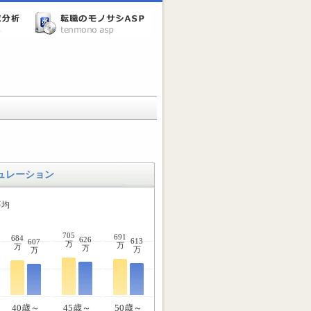
ュレーション
平均
705
691
684
626
613
607
万
万
万
万
万
万
40歳～
45歳～
50歳～