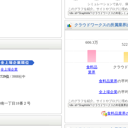
シミュレーションであり、
このグラフを紹介。サイトやブログに埋め
クラウドワークスの所属業界
606.3万
522
食料品
クラウド
全上場企業
業界
2729位
/ 3908社中
食料品業界
の平
全上場企業
の平
このグラフを紹介。サイトやブログに埋め
南一丁目18番２号
食料品業界