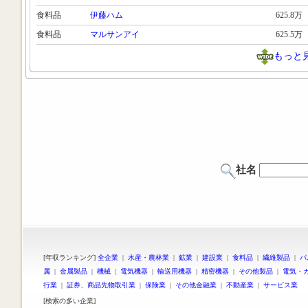
食料品
伊藤ハム
625.8万
食料品
マルサンアイ
625.5万
もっと
社名
[年収ランキング]
全企業
|
水産・農林業
|
鉱業
|
建設業
|
食料品
|
繊維製品
|
パ
属
|
金属製品
|
機械
|
電気機器
|
輸送用機器
|
精密機器
|
その他製品
|
電気・
行業
|
証券、商品先物取引業
|
保険業
|
その他金融業
|
不動産業
|
サービス業
[検索の多い企業]