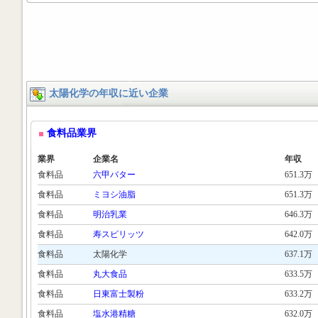
太陽化学の年収に近い企業
食料品業界
業界
企業名
年収
食料品
六甲バター
651.3万
食料品
ミヨシ油脂
651.3万
食料品
明治乳業
646.3万
食料品
寿スピリッツ
642.0万
食料品
太陽化学
637.1万
食料品
丸大食品
633.5万
食料品
日東富士製粉
633.2万
食料品
塩水港精糖
632.0万