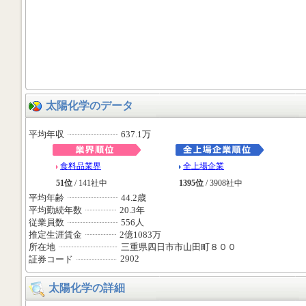
太陽化学のデータ
平均年収
637.1万
食料品業界
全上場企業
51位
/ 141社中
1395位
/ 3908社中
平均年齢
44.2歳
平均勤続年数
20.3年
従業員数
556人
推定生涯賃金
2億1083万
所在地
三重県四日市市山田町８００
2902
証券コード
太陽化学の詳細