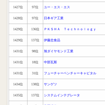
1427位
97位
ユー・エス・エス
1428位
97位
日本ギア工業
1429位
136位
ＰＫＳＨＡ Ｔｅｃｈｎｏｌｏｇｙ
1429位
137位
伊藤忠食品
1431位
98位
旭ダイヤモンド工業
1431位
18位
中部瓦斯
1431位
31位
フューチャーベンチャーキャピタル
1434位
138位
サンゲツ
1435位
137位
システムインテグレータ