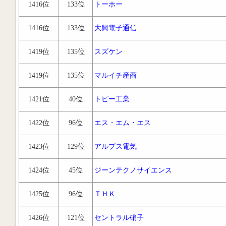
1416位
133位
トーホー
1416位
133位
大興電子通信
1419位
135位
スズケン
1419位
135位
マルイチ産商
1421位
40位
トピー工業
1422位
96位
エス・エム・エス
1423位
129位
アルプス電気
1424位
45位
ジーンテクノサイエンス
1425位
96位
ＴＨＫ
1426位
121位
セントラル硝子