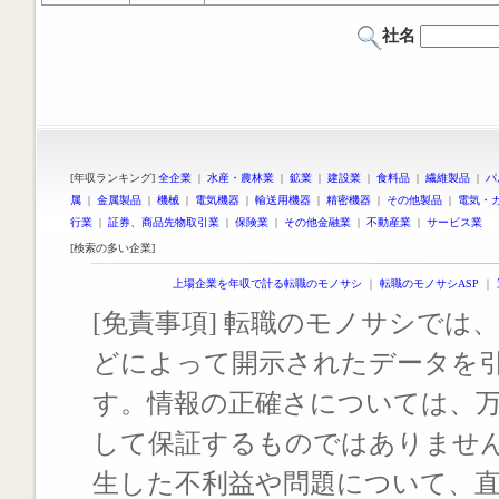
社名
[年収ランキング]
全企業
|
水産・農林業
|
鉱業
|
建設業
|
食料品
|
繊維製品
|
パ
属
|
金属製品
|
機械
|
電気機器
|
輸送用機器
|
精密機器
|
その他製品
|
電気・
行業
|
証券、商品先物取引業
|
保険業
|
その他金融業
|
不動産業
|
サービス業
[検索の多い企業]
上場企業を年収で計る転職のモノサシ
｜
転職のモノサシASP
｜
[免責事項] 転職のモノサシでは、
どによって開示されたデータを
す。情報の正確さについては、
して保証するものではありませ
生した不利益や問題について、