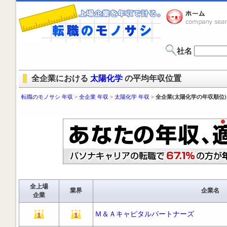
社名
全企業における
太陽化学
の平均年収位置
転職のモノサシ 年収
>
全企業 年収
>
太陽化学 年収
>
全企業(太陽化学の年収順位)
全上場
業界
企業名
企業
Ｍ＆Ａキャピタルパートナーズ