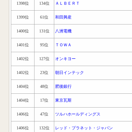
1398位
134位
ＡＬＢＥＲＴ
1399位
61位
和田興産
1400位
131位
八洲電機
1401位
95位
ＴＯＷＡ
1402位
127位
オンキヨー
1402位
23位
朝日インテック
1404位
48位
肥後銀行
1404位
17位
東京瓦斯
1406位
47位
ツルハホールディングス
1406位
132位
レッド・プラネット・ジャパン