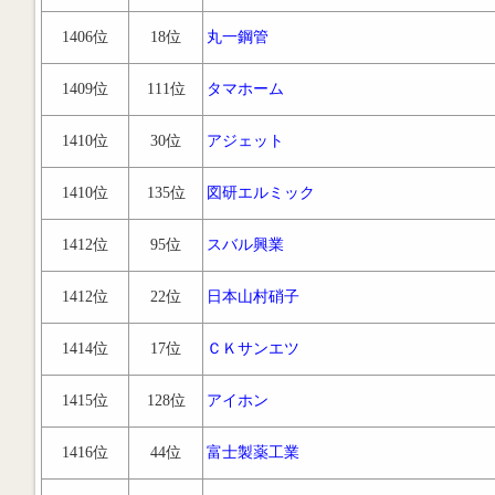
1406位
18位
丸一鋼管
1409位
111位
タマホーム
1410位
30位
アジェット
1410位
135位
図研エルミック
1412位
95位
スバル興業
1412位
22位
日本山村硝子
1414位
17位
ＣＫサンエツ
1415位
128位
アイホン
1416位
44位
富士製薬工業