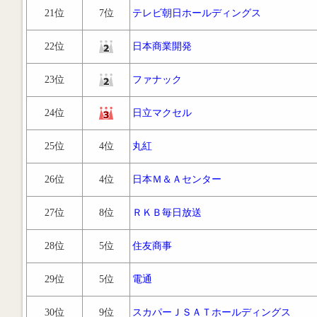
21位
7位
テレビ朝日ホールディングス
22位
日本商業開発
23位
ファナック
24位
日立マクセル
25位
4位
丸紅
26位
4位
日本Ｍ＆Ａセンター
27位
8位
ＲＫＢ毎日放送
28位
5位
住友商事
29位
5位
電通
30位
9位
スカパーＪＳＡＴホールディングス