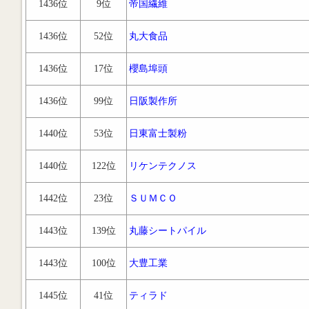
1436位
9位
帝国繊維
1436位
52位
丸大食品
1436位
17位
櫻島埠頭
1436位
99位
日阪製作所
1440位
53位
日東富士製粉
1440位
122位
リケンテクノス
1442位
23位
ＳＵＭＣＯ
1443位
139位
丸藤シートパイル
1443位
100位
大豊工業
1445位
41位
ティラド