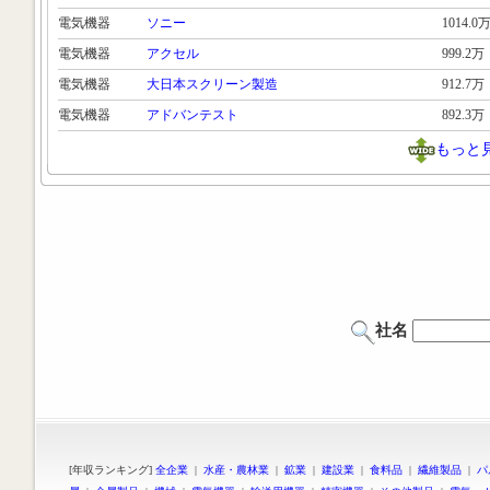
電気機器
ソニー
1014.0
電気機器
アクセル
999.2万
電気機器
大日本スクリーン製造
912.7万
電気機器
アドバンテスト
892.3万
もっと
社名
[年収ランキング]
全企業
|
水産・農林業
|
鉱業
|
建設業
|
食料品
|
繊維製品
|
パ