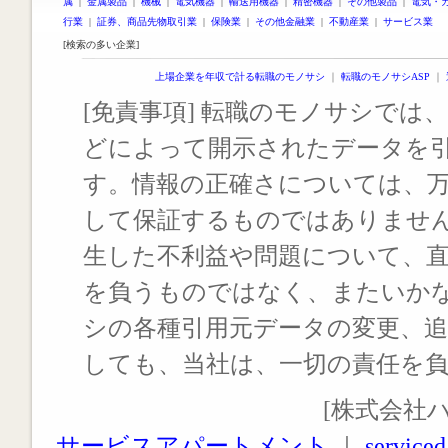
属
|
金属製品
|
機械
|
電気機器
|
輸送用機器
|
精密機器
|
その他製品
|
電気・
行業
|
証券、商品先物取引業
|
保険業
|
その他金融業
|
不動産業
|
サービス業
[検索の多い企業]
上場企業を年収で計る転職のモノサシ
｜
転職のモノサシASP
｜
[免責事項] 転職のモノサシでは、
どによって開示されたデータを
す。情報の正確さについては、
して保証するものではありませ
生した不利益や問題について、
を負うものではなく、またいか
シの各種引用元データの変更、
しても、当社は、一切の責任を
[株式会社
サービスアパートメント
｜
serviced