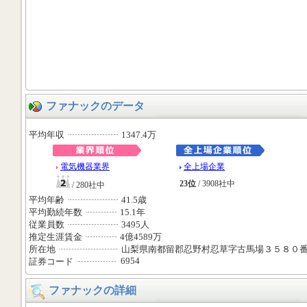
ファナックのデータ
平均年収
1347.4万
電気機器業界
全上場企業
23位
/ 3908社中
/ 280社中
平均年齢
41.5歳
平均勤続年数
15.1年
従業員数
3495人
推定生涯賃金
4億4589万
所在地
山梨県南都留郡忍野村忍草字古馬場３５８０
6954
証券コード
ファナックの詳細