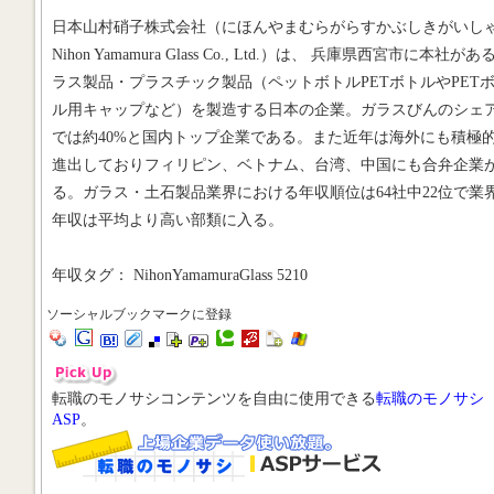
日本山村硝子株式会社（にほんやまむらがらすかぶしきがいし
Nihon Yamamura Glass Co., Ltd.）は、 兵庫県西宮市に本社があ
ラス製品・プラスチック製品（ペットボトルPETボトルやPET
ル用キャップなど）を製造する日本の企業。ガラスびんのシェ
では約40%と国内トップ企業である。また近年は海外にも積極
進出しておりフィリピン、ベトナム、台湾、中国にも合弁企業
る。ガラス・土石製品業界における年収順位は64社中22位で業
年収は平均より高い部類に入る。
年収タグ： NihonYamamuraGlass 5210
ソーシャルブックマークに登録
転職のモノサシコンテンツを自由に使用できる
転職のモノサシ
ASP
。