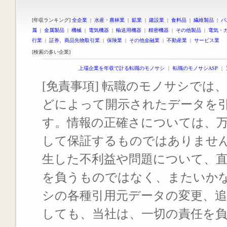
[年収ランキング]
全企業
|
水産・農林業
|
鉱業
|
建設業
|
食料品
|
繊維製品
|
パ
属
|
金属製品
|
機械
|
電気機器
|
輸送用機器
|
精密機器
|
その他製品
|
電気・
行業
|
証券、商品先物取引業
|
保険業
|
その他金融業
|
不動産業
|
サービス業
[検索の多い企業]
上場企業を年収で計る転職のモノサシ
｜
転職のモノサシASP
｜
[免責事項] 転職のモノサシでは、
どによって開示されたデータを
す。情報の正確さについては、
して保証するものではありませ
生した不利益や問題について、
を負うものではなく、またいか
シの各種引用元データの変更、
しても、当社は、一切の責任を