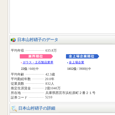
日本山村硝子のデータ
平均年収
635.8万
ガラス・土石製品業界
全上場企業
22位
/ 64社中
1412位
/ 3908社中
平均年齢
42.3歳
平均勤続年数
20.0年
従業員数
832人
推定生涯賃金
2億1040万
所在地
兵庫県西宮市浜松原町２番２１号
5210
証券コード
日本山村硝子の詳細