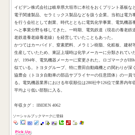
イビデン株式会社は岐阜県大垣市に本社をおくプリント基板な
電子関連製品、セラミックス製品などを扱う企業。当初は電力
を行う会社として創業、時代とともに電気化学事業、電気機器
へと事業分野を移してきた。一時期、電気鉄道（現在の養老鉄
老鉄道養老線養老線）を経営していたこともあった。
かつてはカーバイド、窒素肥料、メラミン樹脂、化粧板、建材
生産していたため、東証上場時は化学メーカーに分類されてい
が、1994年、電気機器メーカーに変更された。ロゴマークがIB
似ている。トヨタグループ、特に豊田自動織機との関わりが深
協豊会（トヨタ自動車の部品サプライヤーの任意団体）の一員
る。電気機器業界における年収順位は280社中126位で業界内年
平均より低い部類に入る。
年収タグ： IBIDEN 4062
ソーシャルブックマークに登録