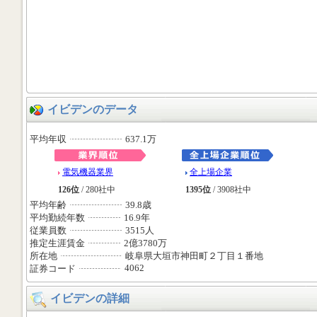
イビデンのデータ
平均年収
637.1万
電気機器業界
全上場企業
126位
/ 280社中
1395位
/ 3908社中
平均年齢
39.8歳
平均勤続年数
16.9年
従業員数
3515人
推定生涯賃金
2億3780万
所在地
岐阜県大垣市神田町２丁目１番地
4062
証券コード
イビデンの詳細