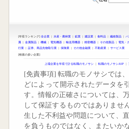
[年収ランキング]
全企業
|
水産・農林業
|
鉱業
|
建設業
|
食料品
|
繊維製品
|
パ
属
|
金属製品
|
機械
|
電気機器
|
輸送用機器
|
精密機器
|
その他製品
|
電気・
行業
|
証券、商品先物取引業
|
保険業
|
その他金融業
|
不動産業
|
サービス業
[検索の多い企業]
上場企業を年収で計る転職のモノサシ
｜
転職のモノサシASP
｜
[免責事項] 転職のモノサシでは、
どによって開示されたデータを
す。情報の正確さについては、
して保証するものではありませ
生した不利益や問題について、
を負うものではなく、またいか