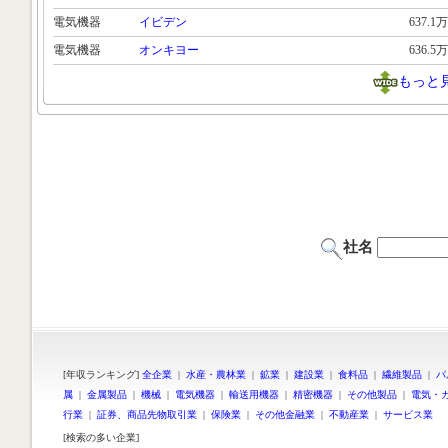
電気機器
イビデン
637.1万
電気機器
オンキヨー
636.5万
もっと
社名
[年収ランキング]
全企業
|
水産・農林業
|
鉱業
|
建設業
|
食料品
|
繊維製品
|
パ
属
|
金属製品
|
機械
|
電気機器
|
輸送用機器
|
精密機器
|
その他製品
|
電気・
行業
|
証券、商品先物取引業
|
保険業
|
その他金融業
|
不動産業
|
サービス業
[検索の多い企業]