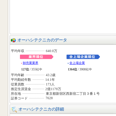
オーハシテクニカのデータ
平均年収
640.0万
卸売業業界
全上場企業
127位
/ 355社中
1364位
/ 3908社中
平均年齢
43.2歳
平均勤続年数
14.1年
従業員数
173人
推定生涯賃金
2億1179万
所在地
東京都新宿区西新宿二丁目３番１号
7628
証券コード
オーハシテクニカの詳細