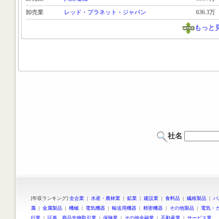
卸売業
レッド・プラネット・ジャパン
636.3万
もっと
社名
[年収ランキング]
全企業
|
水産・農林業
|
鉱業
|
建設業
|
食料品
|
繊維製品
|
パ
属
|
金属製品
|
機械
|
電気機器
|
輸送用機器
|
精密機器
|
その他製品
|
電気・
行業
|
証券、商品先物取引業
|
保険業
|
その他金融業
|
不動産業
|
サービス業