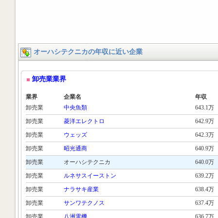
オーハシテクニカの年収に近い企業
卸売業業界
業界
企業名
年収
卸売業
中央魚類
643.1万
卸売業
菱洋エレクトロ
642.9万
卸売業
ウェッズ
642.3万
卸売業
昭光通商
640.9万
卸売業
オーハシテクニカ
640.0万
卸売業
ルネサスイーストン
639.2万
卸売業
ナラサキ産業
638.4万
卸売業
サンワテクノス
637.4万
卸売業
八洲電機
636.7万