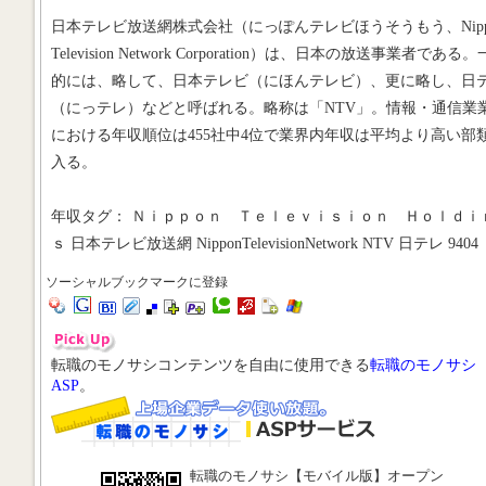
日本テレビ放送網株式会社（にっぽんテレビほうそうもう、Nipp
Television Network Corporation）は、日本の放送事業者である
的には、略して、日本テレビ（にほんテレビ）、更に略し、日
（にっテレ）などと呼ばれる。略称は「NTV」。情報・通信業
における年収順位は455社中4位で業界内年収は平均より高い部
入る。
年収タグ： Ｎｉｐｐｏｎ Ｔｅｌｅｖｉｓｉｏｎ Ｈｏｌｄｉ
ｓ 日本テレビ放送網 NipponTelevisionNetwork NTV 日テレ 9404
ソーシャルブックマークに登録
転職のモノサシコンテンツを自由に使用できる
転職のモノサシ
ASP
。
転職のモノサシ【モバイル版】オープン