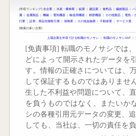
[年収ランキング]
全企業
|
水産・農林業
|
鉱業
|
建設業
|
食料品
|
繊維製品
|
パ
属
|
金属製品
|
機械
|
電気機器
|
輸送用機器
|
精密機器
|
その他製品
|
電気・
行業
|
証券、商品先物取引業
|
保険業
|
その他金融業
|
不動産業
|
サービス業
[検索の多い企業]
上場企業を年収で計る転職のモノサシ
｜
転職のモノサシASP
｜
[免責事項] 転職のモノサシでは、
どによって開示されたデータを
す。情報の正確さについては、
して保証するものではありませ
生した不利益や問題について、
を負うものではなく、またいか
シの各種引用元データの変更、
しても、当社は、一切の責任を