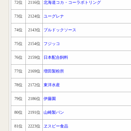
72位
2116位
北海道コカ・コーラボトリング
73位
2124位
ユーグレナ
74位
2143位
ブルドックソース
75位
2154位
フジッコ
76位
2159位
日本配合飼料
77位
2169位
増田製粉所
78位
2172位
東洋水産
79位
2186位
伊藤園
80位
2191位
山崎製パン
81位
2223位
ヱスビー食品