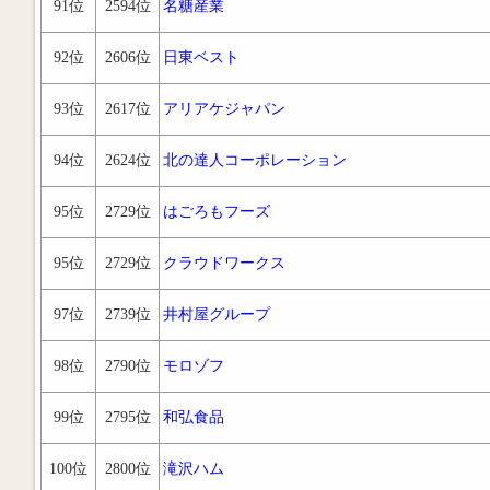
91位
2594位
名糖産業
92位
2606位
日東ベスト
93位
2617位
アリアケジャパン
94位
2624位
北の達人コーポレーション
95位
2729位
はごろもフーズ
95位
2729位
クラウドワークス
97位
2739位
井村屋グループ
98位
2790位
モロゾフ
99位
2795位
和弘食品
100位
2800位
滝沢ハム