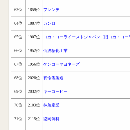
63位
1859位
フレンテ
64位
1887位
カンロ
65位
1907位
コカ・コーライーストジャパン（旧コカ・コー
66位
1952位
仙波糖化工業
67位
1956位
ケンコーマヨネーズ
68位
2028位
養命酒製造
69位
2032位
キーコーヒー
70位
2103位
林兼産業
71位
2115位
協同飼料