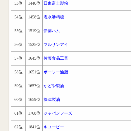
53位
1440位
日東富士製粉
54位
1458位
塩水港精糖
55位
1519位
伊藤ハム
56位
1525位
マルサンアイ
57位
1645位
佐藤食品工業
58位
1651位
ボーソー油脂
59位
1657位
かどや製油
60位
1659位
攝津製油
61位
1768位
ジャパンフーズ
62位
1841位
キユーピー