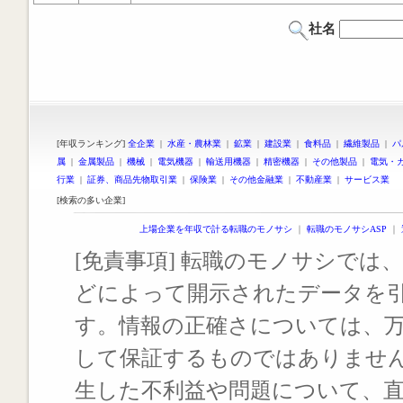
社名
[年収ランキング]
全企業
|
水産・農林業
|
鉱業
|
建設業
|
食料品
|
繊維製品
|
パ
属
|
金属製品
|
機械
|
電気機器
|
輸送用機器
|
精密機器
|
その他製品
|
電気・
行業
|
証券、商品先物取引業
|
保険業
|
その他金融業
|
不動産業
|
サービス業
[検索の多い企業]
上場企業を年収で計る転職のモノサシ
｜
転職のモノサシASP
｜
[免責事項] 転職のモノサシでは、
どによって開示されたデータを
す。情報の正確さについては、
して保証するものではありませ
生した不利益や問題について、