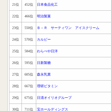
21位
452位
日本食品化工
22位
466位
明治製菓
23位
550位
Ｂ－Ｒ サーティワン アイスクリーム
24位
570位
カルビー
25位
584位
わらべや日洋
26位
595位
日新製糖
27位
605位
森永乳業
28位
667位
理研ビタミン
29位
675位
日清オイリオグループ
30位
711位
宝ホールディングス