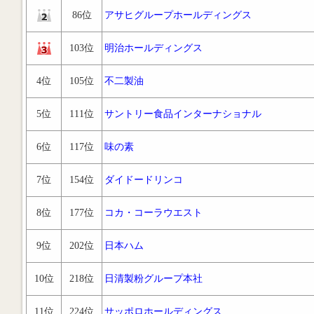
86位
アサヒグループホールディングス
103位
明治ホールディングス
4位
105位
不二製油
5位
111位
サントリー食品インターナショナル
6位
117位
味の素
7位
154位
ダイドードリンコ
8位
177位
コカ・コーラウエスト
9位
202位
日本ハム
10位
218位
日清製粉グループ本社
11位
224位
サッポロホールディングス