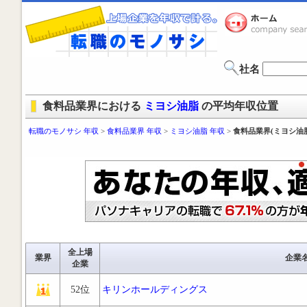
社名
食料品業界における
ミヨシ油脂
の平均年収位置
転職のモノサシ 年収
>
食料品業界 年収
>
ミヨシ油脂 年収
>
食料品業界(ミヨシ油
全上場
業界
企業
企業
52位
キリンホールディングス