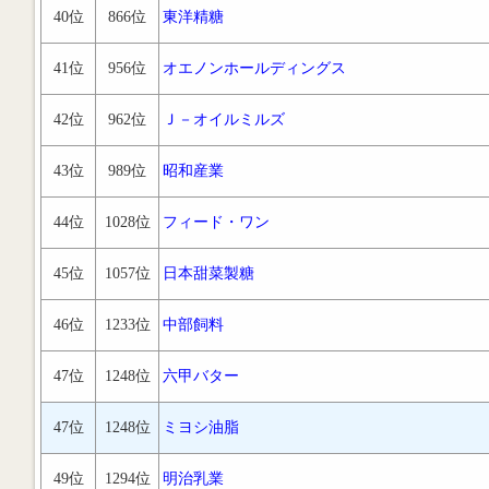
40位
866位
東洋精糖
41位
956位
オエノンホールディングス
42位
962位
Ｊ－オイルミルズ
43位
989位
昭和産業
44位
1028位
フィード・ワン
45位
1057位
日本甜菜製糖
46位
1233位
中部飼料
47位
1248位
六甲バター
47位
1248位
ミヨシ油脂
49位
1294位
明治乳業