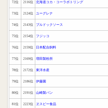
72位
2116位
北海道コカ・コーラボトリング
73位
2124位
ユーグレナ
74位
2143位
ブルドックソース
75位
2154位
フジッコ
76位
2159位
日本配合飼料
77位
2169位
増田製粉所
78位
2172位
東洋水産
79位
2186位
伊藤園
80位
2191位
山崎製パン
81位
2223位
ヱスビー食品