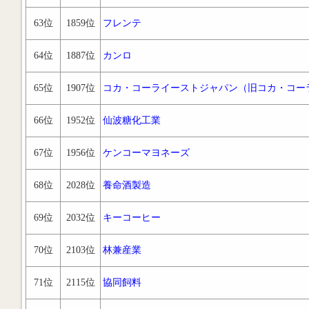
63位
1859位
フレンテ
64位
1887位
カンロ
65位
1907位
コカ・コーライーストジャパン（旧コカ・コー
66位
1952位
仙波糖化工業
67位
1956位
ケンコーマヨネーズ
68位
2028位
養命酒製造
69位
2032位
キーコーヒー
70位
2103位
林兼産業
71位
2115位
協同飼料