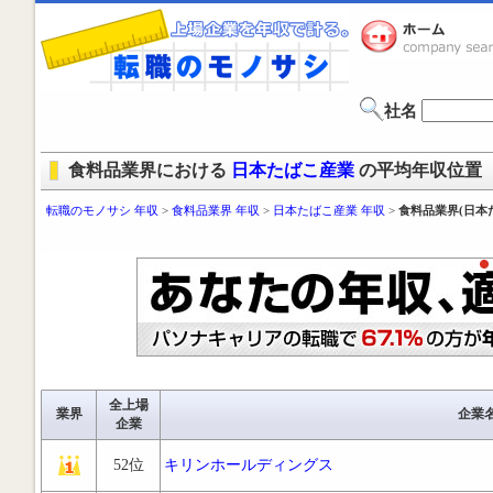
社名
食料品業界における
日本たばこ産業
の平均年収位置
転職のモノサシ 年収
>
食料品業界 年収
>
日本たばこ産業 年収
>
食料品業界(日本
全上場
業界
企業
企業
52位
キリンホールディングス