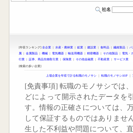
社名
[年収ランキング]
全企業
|
水産・農林業
|
鉱業
|
建設業
|
食料品
|
繊維製品
|
パ
属
|
金属製品
|
機械
|
電気機器
|
輸送用機器
|
精密機器
|
その他製品
|
電気・
行業
|
証券、商品先物取引業
|
保険業
|
その他金融業
|
不動産業
|
サービス業
[検索の多い企業]
上場企業を年収で計る転職のモノサシ
｜
転職のモノサシASP
｜
[免責事項] 転職のモノサシでは、
どによって開示されたデータを
す。情報の正確さについては、
して保証するものではありませ
生した不利益や問題について、