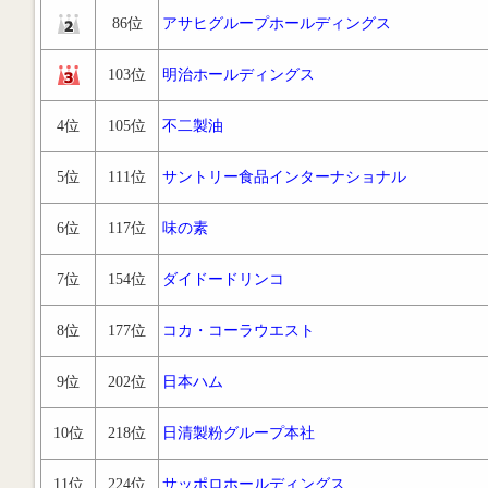
86位
アサヒグループホールディングス
103位
明治ホールディングス
4位
105位
不二製油
5位
111位
サントリー食品インターナショナル
6位
117位
味の素
7位
154位
ダイドードリンコ
8位
177位
コカ・コーラウエスト
9位
202位
日本ハム
10位
218位
日清製粉グループ本社
11位
224位
サッポロホールディングス