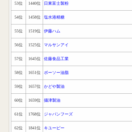
53位
1440位
日東富士製粉
54位
1458位
塩水港精糖
55位
1519位
伊藤ハム
56位
1525位
マルサンアイ
57位
1645位
佐藤食品工業
58位
1651位
ボーソー油脂
59位
1657位
かどや製油
60位
1659位
攝津製油
61位
1768位
ジャパンフーズ
62位
1841位
キユーピー