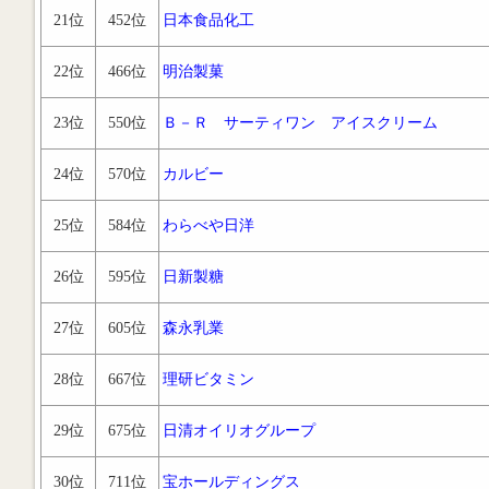
21位
452位
日本食品化工
22位
466位
明治製菓
23位
550位
Ｂ－Ｒ サーティワン アイスクリーム
24位
570位
カルビー
25位
584位
わらべや日洋
26位
595位
日新製糖
27位
605位
森永乳業
28位
667位
理研ビタミン
29位
675位
日清オイリオグループ
30位
711位
宝ホールディングス