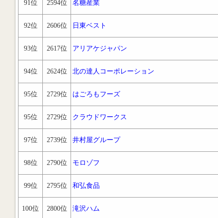
91位
2594位
名糖産業
92位
2606位
日東ベスト
93位
2617位
アリアケジャパン
94位
2624位
北の達人コーポレーション
95位
2729位
はごろもフーズ
95位
2729位
クラウドワークス
97位
2739位
井村屋グループ
98位
2790位
モロゾフ
99位
2795位
和弘食品
100位
2800位
滝沢ハム