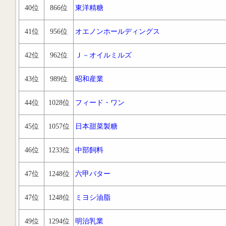
40位
866位
東洋精糖
41位
956位
オエノンホールディングス
42位
962位
Ｊ－オイルミルズ
43位
989位
昭和産業
44位
1028位
フィード・ワン
45位
1057位
日本甜菜製糖
46位
1233位
中部飼料
47位
1248位
六甲バター
47位
1248位
ミヨシ油脂
49位
1294位
明治乳業