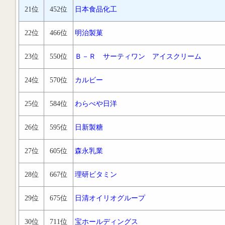
21位
452位
日本食品化工
22位
466位
明治製菓
23位
550位
Ｂ－Ｒ サーティワン アイスクリーム
24位
570位
カルビー
25位
584位
わらべや日洋
26位
595位
日新製糖
27位
605位
森永乳業
28位
667位
理研ビタミン
29位
675位
日清オイリオグループ
30位
711位
宝ホールディングス