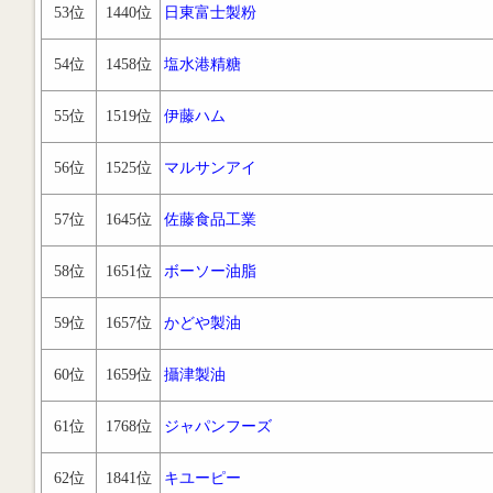
53位
1440位
日東富士製粉
54位
1458位
塩水港精糖
55位
1519位
伊藤ハム
56位
1525位
マルサンアイ
57位
1645位
佐藤食品工業
58位
1651位
ボーソー油脂
59位
1657位
かどや製油
60位
1659位
攝津製油
61位
1768位
ジャパンフーズ
62位
1841位
キユーピー