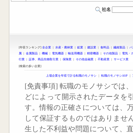
社名
[年収ランキング]
全企業
|
水産・農林業
|
鉱業
|
建設業
|
食料品
|
繊維製品
|
パ
属
|
金属製品
|
機械
|
電気機器
|
輸送用機器
|
精密機器
|
その他製品
|
電気・
行業
|
証券、商品先物取引業
|
保険業
|
その他金融業
|
不動産業
|
サービス業
[検索の多い企業]
上場企業を年収で計る転職のモノサシ
｜
転職のモノサシASP
｜
[免責事項] 転職のモノサシでは、
どによって開示されたデータを
す。情報の正確さについては、
して保証するものではありませ
生した不利益や問題について、