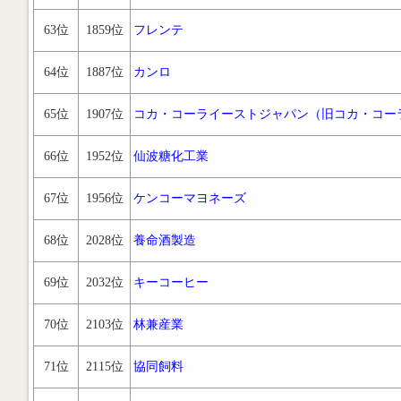
63位
1859位
フレンテ
64位
1887位
カンロ
65位
1907位
コカ・コーライーストジャパン（旧コカ・コー
66位
1952位
仙波糖化工業
67位
1956位
ケンコーマヨネーズ
68位
2028位
養命酒製造
69位
2032位
キーコーヒー
70位
2103位
林兼産業
71位
2115位
協同飼料