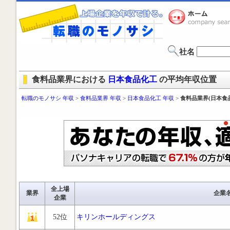
社名
食料品業界における
日本食品化工
の平均年収位置
転職のモノサシ 年収
>
食料品業界 年収
>
日本食品化工 年収
>
食料品業界(日本食
全上場
業界
企業
企業
52位
キリンホールディングス