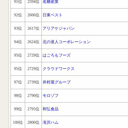
91位
2594位
名糖産業
92位
2606位
日東ベスト
93位
2617位
アリアケジャパン
94位
2624位
北の達人コーポレーション
95位
2729位
はごろもフーズ
95位
2729位
クラウドワークス
97位
2739位
井村屋グループ
98位
2790位
モロゾフ
99位
2795位
和弘食品
100位
2800位
滝沢ハム