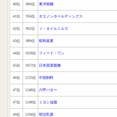
40位
866位
東洋精糖
41位
956位
オエノンホールディングス
42位
962位
Ｊ－オイルミルズ
43位
989位
昭和産業
44位
1028位
フィード・ワン
45位
1057位
日本甜菜製糖
46位
1233位
中部飼料
47位
1248位
六甲バター
47位
1248位
ミヨシ油脂
49位
1294位
明治乳業