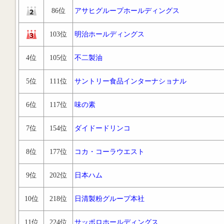
86位
アサヒグループホールディングス
103位
明治ホールディングス
4位
105位
不二製油
5位
111位
サントリー食品インターナショナル
6位
117位
味の素
7位
154位
ダイドードリンコ
8位
177位
コカ・コーラウエスト
9位
202位
日本ハム
10位
218位
日清製粉グループ本社
11位
224位
サッポロホールディングス