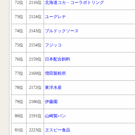
72位
2116位
北海道コカ・コーラボトリング
73位
2124位
ユーグレナ
74位
2143位
ブルドックソース
75位
2154位
フジッコ
76位
2159位
日本配合飼料
77位
2169位
増田製粉所
78位
2172位
東洋水産
79位
2186位
伊藤園
80位
2191位
山崎製パン
81位
2223位
ヱスビー食品