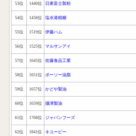
53位
1440位
日東富士製粉
54位
1458位
塩水港精糖
55位
1519位
伊藤ハム
56位
1525位
マルサンアイ
57位
1645位
佐藤食品工業
58位
1651位
ボーソー油脂
59位
1657位
かどや製油
60位
1659位
攝津製油
61位
1768位
ジャパンフーズ
62位
1841位
キユーピー