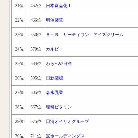
21位
452位
日本食品化工
22位
466位
明治製菓
23位
550位
Ｂ－Ｒ サーティワン アイスクリーム
24位
570位
カルビー
25位
584位
わらべや日洋
26位
595位
日新製糖
27位
605位
森永乳業
28位
667位
理研ビタミン
29位
675位
日清オイリオグループ
30位
711位
宝ホールディングス