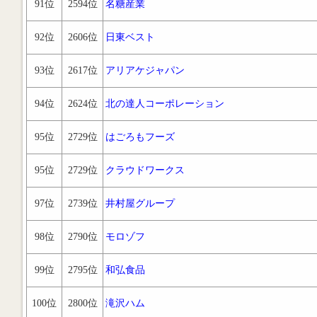
91位
2594位
名糖産業
92位
2606位
日東ベスト
93位
2617位
アリアケジャパン
94位
2624位
北の達人コーポレーション
95位
2729位
はごろもフーズ
95位
2729位
クラウドワークス
97位
2739位
井村屋グループ
98位
2790位
モロゾフ
99位
2795位
和弘食品
100位
2800位
滝沢ハム