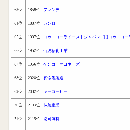
63位
1859位
フレンテ
64位
1887位
カンロ
65位
1907位
コカ・コーライーストジャパン（旧コカ・コー
66位
1952位
仙波糖化工業
67位
1956位
ケンコーマヨネーズ
68位
2028位
養命酒製造
69位
2032位
キーコーヒー
70位
2103位
林兼産業
71位
2115位
協同飼料