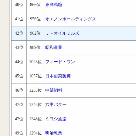
40位
866位
東洋精糖
41位
956位
オエノンホールディングス
42位
962位
Ｊ－オイルミルズ
43位
989位
昭和産業
44位
1028位
フィード・ワン
45位
1057位
日本甜菜製糖
46位
1233位
中部飼料
47位
1248位
六甲バター
47位
1248位
ミヨシ油脂
49位
1294位
明治乳業