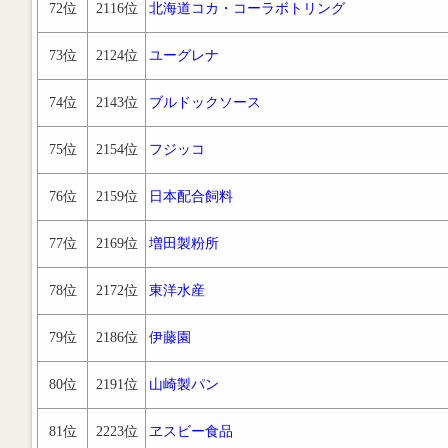
72位
2116位
北海道コカ・コーラボトリング
73位
2124位
ユーグレナ
74位
2143位
ブルドックソース
75位
2154位
フジッコ
76位
2159位
日本配合飼料
77位
2169位
増田製粉所
78位
2172位
東洋水産
79位
2186位
伊藤園
80位
2191位
山崎製パン
81位
2223位
ヱスビー食品