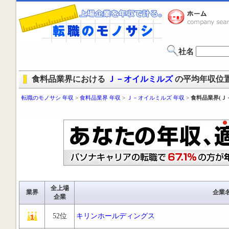
社名
食料品業界における
Ｊ－オイルミルズ
の平均年収位
転職のモノサシ 年収
>
食料品業界 年収
>
Ｊ－オイルミルズ 年収
>
食料品業界(Ｊ
全上場
業界
企業
企業
52位
キリンホールディングス