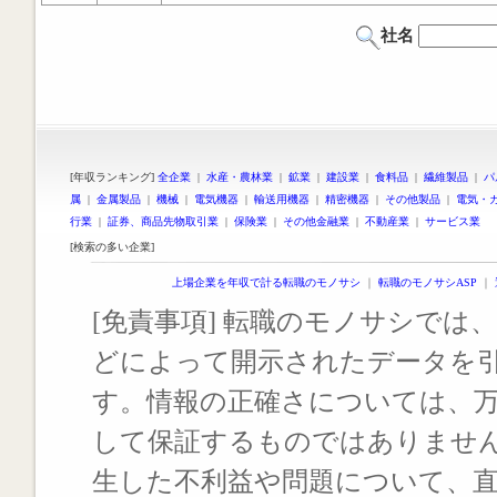
社名
[年収ランキング]
全企業
|
水産・農林業
|
鉱業
|
建設業
|
食料品
|
繊維製品
|
パ
属
|
金属製品
|
機械
|
電気機器
|
輸送用機器
|
精密機器
|
その他製品
|
電気・
行業
|
証券、商品先物取引業
|
保険業
|
その他金融業
|
不動産業
|
サービス業
[検索の多い企業]
上場企業を年収で計る転職のモノサシ
｜
転職のモノサシASP
｜
[免責事項] 転職のモノサシでは、
どによって開示されたデータを
す。情報の正確さについては、
して保証するものではありませ
生した不利益や問題について、