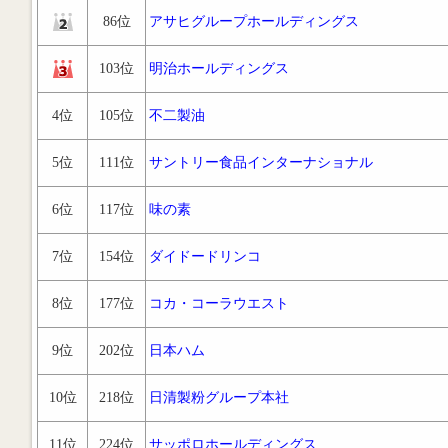
86位
アサヒグループホールディングス
103位
明治ホールディングス
4位
105位
不二製油
5位
111位
サントリー食品インターナショナル
6位
117位
味の素
7位
154位
ダイドードリンコ
8位
177位
コカ・コーラウエスト
9位
202位
日本ハム
10位
218位
日清製粉グループ本社
11位
224位
サッポロホールディングス