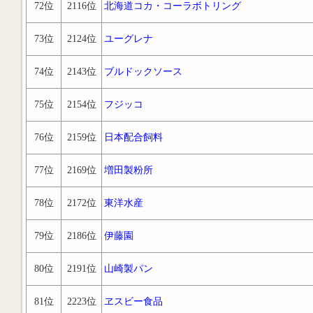
72位
2116位
北海道コカ・コーラボトリング
73位
2124位
ユーグレナ
74位
2143位
ブルドックソース
75位
2154位
フジッコ
76位
2159位
日本配合飼料
77位
2169位
増田製粉所
78位
2172位
東洋水産
79位
2186位
伊藤園
80位
2191位
山崎製パン
81位
2223位
ヱスビー食品