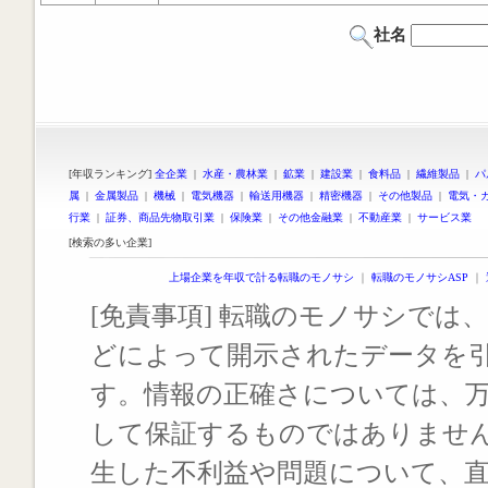
社名
[年収ランキング]
全企業
|
水産・農林業
|
鉱業
|
建設業
|
食料品
|
繊維製品
|
パ
属
|
金属製品
|
機械
|
電気機器
|
輸送用機器
|
精密機器
|
その他製品
|
電気・
行業
|
証券、商品先物取引業
|
保険業
|
その他金融業
|
不動産業
|
サービス業
[検索の多い企業]
上場企業を年収で計る転職のモノサシ
｜
転職のモノサシASP
｜
[免責事項] 転職のモノサシでは、
どによって開示されたデータを
す。情報の正確さについては、
して保証するものではありませ
生した不利益や問題について、