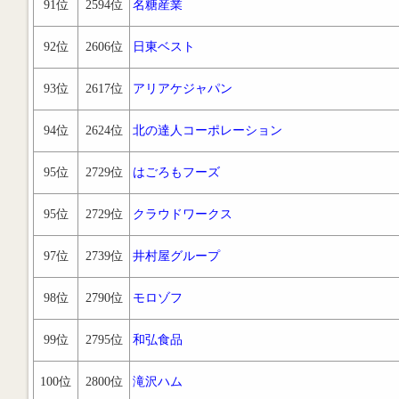
91位
2594位
名糖産業
92位
2606位
日東ベスト
93位
2617位
アリアケジャパン
94位
2624位
北の達人コーポレーション
95位
2729位
はごろもフーズ
95位
2729位
クラウドワークス
97位
2739位
井村屋グループ
98位
2790位
モロゾフ
99位
2795位
和弘食品
100位
2800位
滝沢ハム