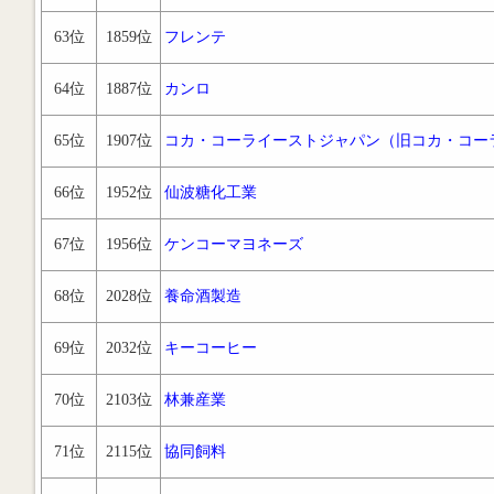
63位
1859位
フレンテ
64位
1887位
カンロ
65位
1907位
コカ・コーライーストジャパン（旧コカ・コー
66位
1952位
仙波糖化工業
67位
1956位
ケンコーマヨネーズ
68位
2028位
養命酒製造
69位
2032位
キーコーヒー
70位
2103位
林兼産業
71位
2115位
協同飼料