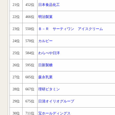
21位
452位
日本食品化工
22位
466位
明治製菓
23位
550位
Ｂ－Ｒ サーティワン アイスクリーム
24位
570位
カルビー
25位
584位
わらべや日洋
26位
595位
日新製糖
27位
605位
森永乳業
28位
667位
理研ビタミン
29位
675位
日清オイリオグループ
30位
711位
宝ホールディングス