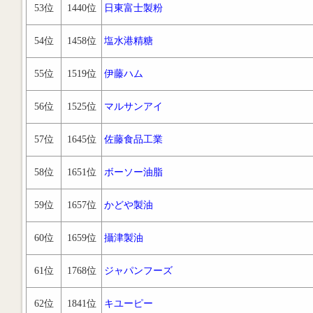
53位
1440位
日東富士製粉
54位
1458位
塩水港精糖
55位
1519位
伊藤ハム
56位
1525位
マルサンアイ
57位
1645位
佐藤食品工業
58位
1651位
ボーソー油脂
59位
1657位
かどや製油
60位
1659位
攝津製油
61位
1768位
ジャパンフーズ
62位
1841位
キユーピー