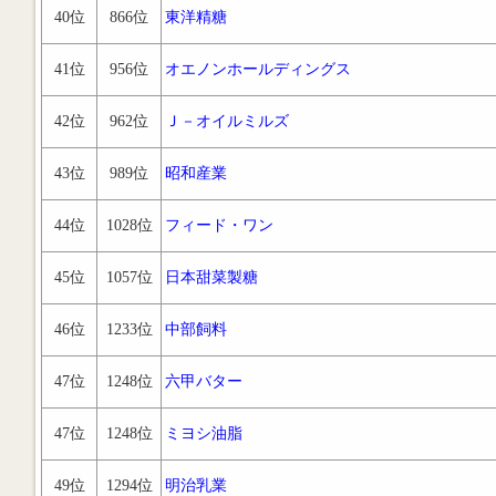
40位
866位
東洋精糖
41位
956位
オエノンホールディングス
42位
962位
Ｊ－オイルミルズ
43位
989位
昭和産業
44位
1028位
フィード・ワン
45位
1057位
日本甜菜製糖
46位
1233位
中部飼料
47位
1248位
六甲バター
47位
1248位
ミヨシ油脂
49位
1294位
明治乳業