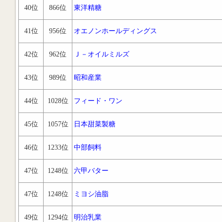
40位
866位
東洋精糖
41位
956位
オエノンホールディングス
42位
962位
Ｊ－オイルミルズ
43位
989位
昭和産業
44位
1028位
フィード・ワン
45位
1057位
日本甜菜製糖
46位
1233位
中部飼料
47位
1248位
六甲バター
47位
1248位
ミヨシ油脂
49位
1294位
明治乳業