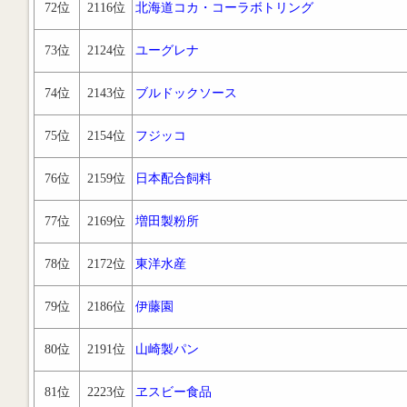
72位
2116位
北海道コカ・コーラボトリング
73位
2124位
ユーグレナ
74位
2143位
ブルドックソース
75位
2154位
フジッコ
76位
2159位
日本配合飼料
77位
2169位
増田製粉所
78位
2172位
東洋水産
79位
2186位
伊藤園
80位
2191位
山崎製パン
81位
2223位
ヱスビー食品