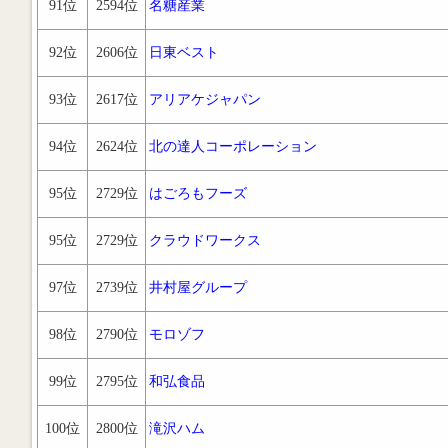
91位
2594位
名糖産業
92位
2606位
日東ベスト
93位
2617位
アリアケジャパン
94位
2624位
北の達人コーポレーション
95位
2729位
はごろもフーズ
95位
2729位
クラウドワークス
97位
2739位
井村屋グループ
98位
2790位
モロゾフ
99位
2795位
和弘食品
100位
2800位
滝沢ハム