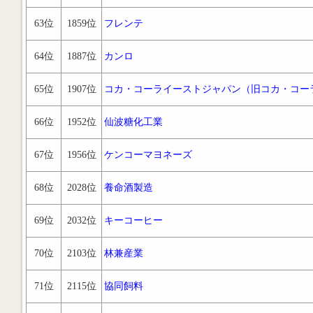
63位
1859位
フレンテ
64位
1887位
カンロ
65位
1907位
コカ・コーライーストジャパン（旧コカ・コー
66位
1952位
仙波糖化工業
67位
1956位
ケンコーマヨネーズ
68位
2028位
養命酒製造
69位
2032位
キーコーヒー
70位
2103位
林兼産業
71位
2115位
協同飼料