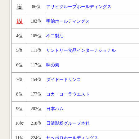
86位
アサヒグループホールディングス
103位
明治ホールディングス
4位
105位
不二製油
5位
111位
サントリー食品インターナショナル
6位
117位
味の素
7位
154位
ダイドードリンコ
8位
177位
コカ・コーラウエスト
9位
202位
日本ハム
10位
218位
日清製粉グループ本社
11位
224位
サッポロホールディングス