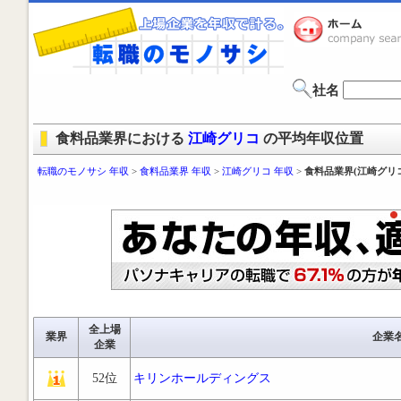
社名
食料品業界における
江崎グリコ
の平均年収位置
転職のモノサシ 年収
>
食料品業界 年収
>
江崎グリコ 年収
>
食料品業界(江崎グリ
全上場
業界
企業
企業
52位
キリンホールディングス