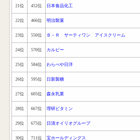
21位
452位
日本食品化工
22位
466位
明治製菓
23位
550位
Ｂ－Ｒ サーティワン アイスクリーム
24位
570位
カルビー
25位
584位
わらべや日洋
26位
595位
日新製糖
27位
605位
森永乳業
28位
667位
理研ビタミン
29位
675位
日清オイリオグループ
30位
711位
宝ホールディングス