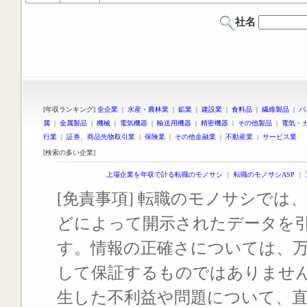
社名
[年収ランキング]
全企業
|
水産・農林業
|
鉱業
|
建設業
|
食料品
|
繊維製品
|
パ
属
|
金属製品
|
機械
|
電気機器
|
輸送用機器
|
精密機器
|
その他製品
|
電気・
行業
|
証券、商品先物取引業
|
保険業
|
その他金融業
|
不動産業
|
サービス業
[検索の多い企業]
上場企業を年収で計る転職のモノサシ
｜
転職のモノサシASP
｜
[免責事項] 転職のモノサシでは、
どによって開示されたデータを
す。情報の正確さについては、
して保証するものではありませ
生した不利益や問題について、