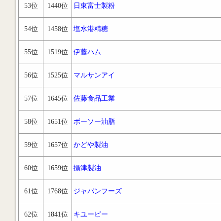
53位
1440位
日東富士製粉
54位
1458位
塩水港精糖
55位
1519位
伊藤ハム
56位
1525位
マルサンアイ
57位
1645位
佐藤食品工業
58位
1651位
ボーソー油脂
59位
1657位
かどや製油
60位
1659位
攝津製油
61位
1768位
ジャパンフーズ
62位
1841位
キユーピー