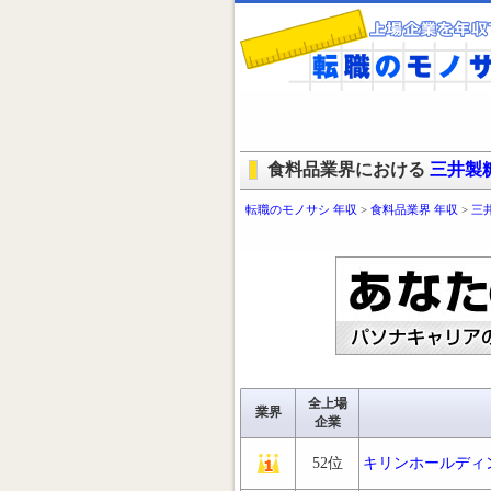
食料品業界における
三井製
転職のモノサシ 年収
>
食料品業界 年収
>
三
全上場
業界
企業
52位
キリンホールディ