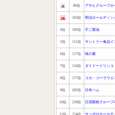
86位
アサヒグループホ
103位
明治ホールディン
4位
105位
不二製油
5位
111位
サントリー食品イ
6位
117位
味の素
7位
154位
ダイドードリンコ
8位
177位
コカ・コーラウエ
9位
202位
日本ハム
10位
218位
日清製粉グループ
11位
224位
サッポロホールデ