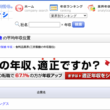
社名
×
年収
糖
の平均年収位置
井製糖 年収
>
食料品業界(三井製糖の年収順位)
企業名
ングス