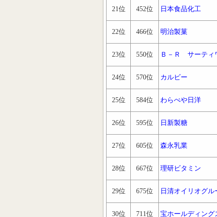
21位
452位
日本食品化工
22位
466位
明治製菓
23位
550位
Ｂ－Ｒ サーティ
24位
570位
カルビー
25位
584位
わらべや日洋
26位
595位
日新製糖
27位
605位
森永乳業
28位
667位
理研ビタミン
29位
675位
日清オイリオグル
30位
711位
宝ホールディング