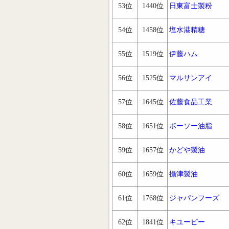
53位
1440位
日東富士製粉
54位
1458位
塩水港精糖
55位
1519位
伊藤ハム
56位
1525位
マルサンアイ
57位
1645位
佐藤食品工業
58位
1651位
ボーソー油脂
59位
1657位
かどや製油
60位
1659位
攝津製油
61位
1768位
ジャパンフーズ
62位
1841位
キユーピー