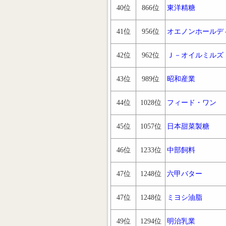
40位
866位
東洋精糖
41位
956位
オエノンホールデ
42位
962位
Ｊ－オイルミルズ
43位
989位
昭和産業
44位
1028位
フィード・ワン
45位
1057位
日本甜菜製糖
46位
1233位
中部飼料
47位
1248位
六甲バター
47位
1248位
ミヨシ油脂
49位
1294位
明治乳業