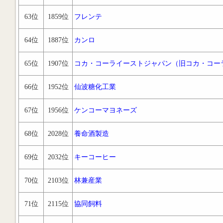
63位
1859位
フレンテ
64位
1887位
カンロ
65位
1907位
コカ・コーライーストジャパン（旧コカ・コー
66位
1952位
仙波糖化工業
67位
1956位
ケンコーマヨネーズ
68位
2028位
養命酒製造
69位
2032位
キーコーヒー
70位
2103位
林兼産業
71位
2115位
協同飼料