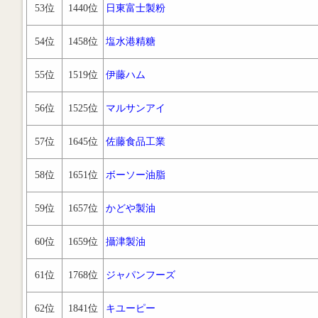
53位
1440位
日東富士製粉
54位
1458位
塩水港精糖
55位
1519位
伊藤ハム
56位
1525位
マルサンアイ
57位
1645位
佐藤食品工業
58位
1651位
ボーソー油脂
59位
1657位
かどや製油
60位
1659位
攝津製油
61位
1768位
ジャパンフーズ
62位
1841位
キユーピー