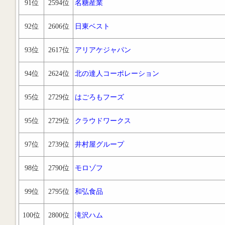
91位
2594位
名糖産業
92位
2606位
日東ベスト
93位
2617位
アリアケジャパン
94位
2624位
北の達人コーポレーション
95位
2729位
はごろもフーズ
95位
2729位
クラウドワークス
97位
2739位
井村屋グループ
98位
2790位
モロゾフ
99位
2795位
和弘食品
100位
2800位
滝沢ハム