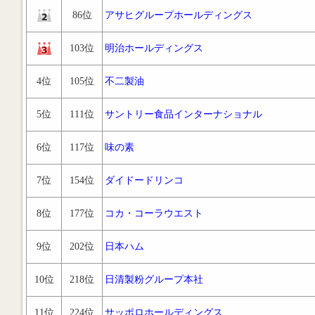
86位
アサヒグループホールディングス
103位
明治ホールディングス
4位
105位
不二製油
5位
111位
サントリー食品インターナショナル
6位
117位
味の素
7位
154位
ダイドードリンコ
8位
177位
コカ・コーラウエスト
9位
202位
日本ハム
10位
218位
日清製粉グループ本社
11位
224位
サッポロホールディングス