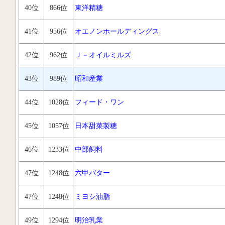
40位
866位
東洋精糖
41位
956位
オエノンホールディングス
42位
962位
Ｊ－オイルミルズ
43位
989位
昭和産業
44位
1028位
フィード・ワン
45位
1057位
日本甜菜製糖
46位
1233位
中部飼料
47位
1248位
六甲バター
47位
1248位
ミヨシ油脂
49位
1294位
明治乳業