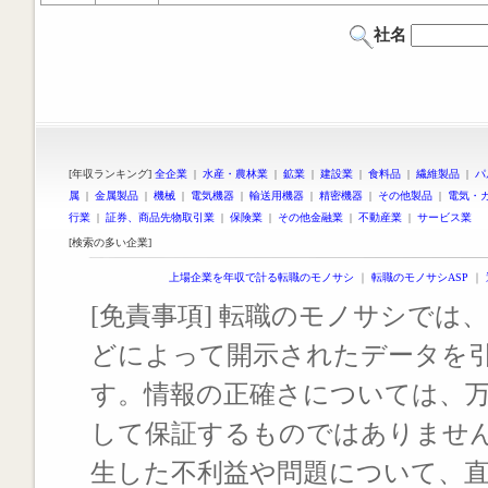
社名
[年収ランキング]
全企業
|
水産・農林業
|
鉱業
|
建設業
|
食料品
|
繊維製品
|
パ
属
|
金属製品
|
機械
|
電気機器
|
輸送用機器
|
精密機器
|
その他製品
|
電気・
行業
|
証券、商品先物取引業
|
保険業
|
その他金融業
|
不動産業
|
サービス業
[検索の多い企業]
上場企業を年収で計る転職のモノサシ
｜
転職のモノサシASP
｜
[免責事項] 転職のモノサシでは、
どによって開示されたデータを
す。情報の正確さについては、
して保証するものではありませ
生した不利益や問題について、