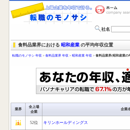
社名
食料品業界における
昭和産業
の平均年収位置
転職のモノサシ 年収
>
食料品業界 年収
>
昭和産業 年収
>
食料品業界(昭和産業の
全上場
業界
企業
企業
52位
キリンホールディングス