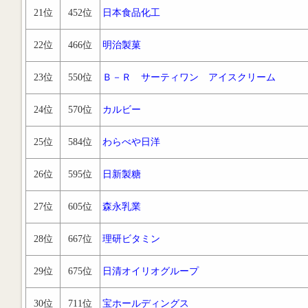
21位
452位
日本食品化工
22位
466位
明治製菓
23位
550位
Ｂ－Ｒ サーティワン アイスクリーム
24位
570位
カルビー
25位
584位
わらべや日洋
26位
595位
日新製糖
27位
605位
森永乳業
28位
667位
理研ビタミン
29位
675位
日清オイリオグループ
30位
711位
宝ホールディングス