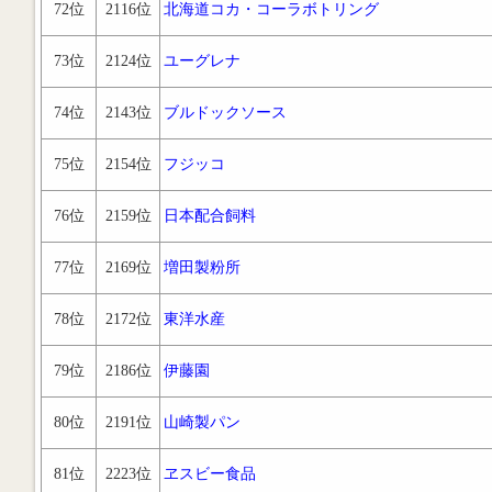
72位
2116位
北海道コカ・コーラボトリング
73位
2124位
ユーグレナ
74位
2143位
ブルドックソース
75位
2154位
フジッコ
76位
2159位
日本配合飼料
77位
2169位
増田製粉所
78位
2172位
東洋水産
79位
2186位
伊藤園
80位
2191位
山崎製パン
81位
2223位
ヱスビー食品