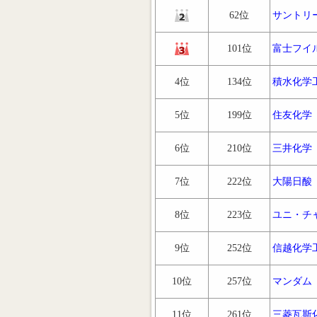
62位
サントリ
101位
富士フイ
4位
134位
積水化学
5位
199位
住友化学
6位
210位
三井化学
7位
222位
大陽日酸
8位
223位
ユニ・チ
9位
252位
信越化学
10位
257位
マンダム
11位
261位
三菱瓦斯