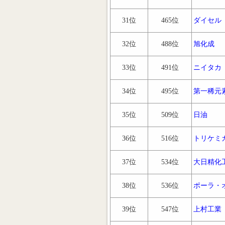
31位
465位
ダイセル
32位
488位
旭化成
33位
491位
ニイタカ
34位
495位
第一稀元
35位
509位
日油
36位
516位
トリケミ
37位
534位
大日精化
38位
536位
ポーラ・
39位
547位
上村工業