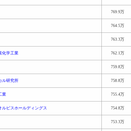
769.9万
764.5万
763.3万
素化学工業
762.1万
759.8万
カル研究所
758.8万
工業
755.4万
オルビスホールディングス
754.8万
753.3万