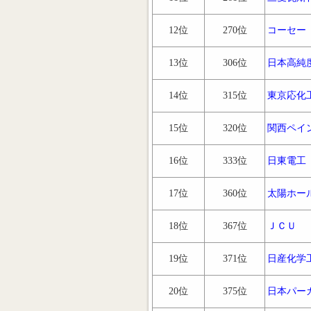
12位
270位
コーセー
13位
306位
日本高純
14位
315位
東京応化
15位
320位
関西ペイ
16位
333位
日東電工
17位
360位
太陽ホー
18位
367位
ＪＣＵ
19位
371位
日産化学
20位
375位
日本パー