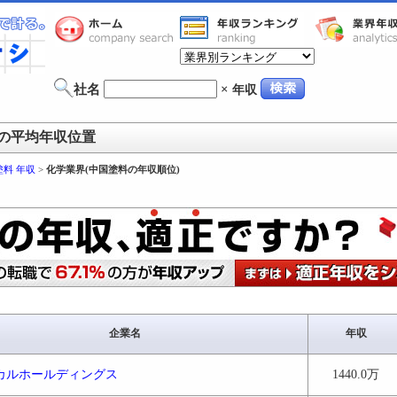
社名
×
年収
の平均年収位置
塗料 年収
>
化学業界(中国塗料の年収順位)
企業名
年収
カルホールディングス
1440.0万