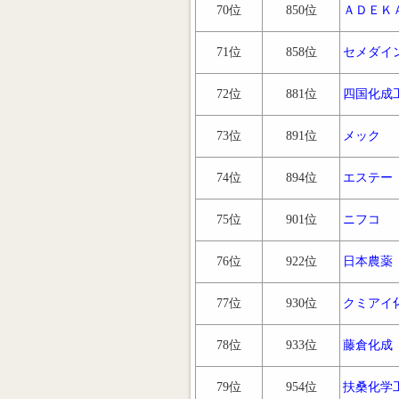
70位
850位
ＡＤＥＫ
71位
858位
セメダイ
72位
881位
四国化成
73位
891位
メック
74位
894位
エステー
75位
901位
ニフコ
76位
922位
日本農薬
77位
930位
クミアイ
78位
933位
藤倉化成
79位
954位
扶桑化学