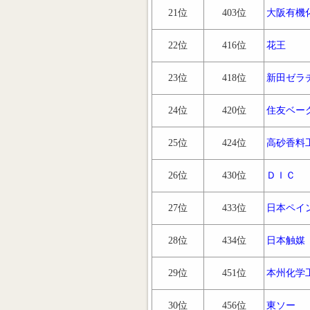
21位
403位
大阪有機
22位
416位
花王
23位
418位
新田ゼラ
24位
420位
住友ベー
25位
424位
高砂香料
26位
430位
ＤＩＣ
27位
433位
日本ペイ
28位
434位
日本触媒
29位
451位
本州化学
30位
456位
東ソー