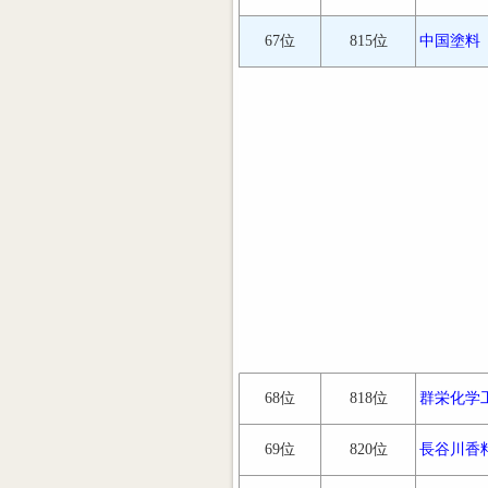
67位
815位
中国塗料
68位
818位
群栄化学
69位
820位
長谷川香