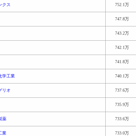
ンクス
752.1万
747.8万
743.2万
742.1万
741.8万
化学工業
740.1万
グリオ
737.6万
735.9万
製薬
733.6万
工業
733.0万