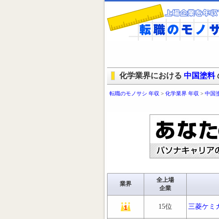
化学業界における
中国塗料
転職のモノサシ 年収
>
化学業界 年収
>
中国
全上場
業界
企業
15位
三菱ケミ