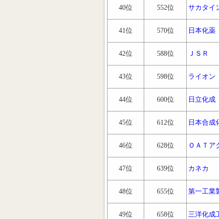
40位
552位
サカタイ
41位
570位
日本化薬
42位
588位
ＪＳＲ
43位
598位
ライオン
44位
600位
日立化成
45位
612位
日本合成
46位
628位
ＯＡＴア
47位
639位
カネカ
48位
655位
第一工業
49位
658位
三洋化成