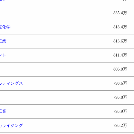
835.4万
度化学
818.4万
工業
813.6万
ント
811.4万
806.0万
ルディングス
798.6万
795.8万
工業
793.9万
カライジング
793.2万