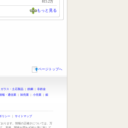
815.2万
もっと見る
ページトップへ
|
ガラス・土石製品
|
鉄鋼
|
非鉄金
情報・通信業
|
卸売業
|
小売業
|
銀
ポリシー
｜
サイトマップ
っております。情報の正確さについては、万
て、直接、間接を問わず何ら誰に対して