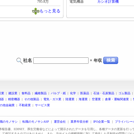
795.8万
電気機器
カシオ計算機
もっと見る
社名
×
年収
鉱業
|
建設業
|
食料品
|
繊維製品
|
パルプ・紙
|
化学
|
医薬品
|
石油・石炭製品
|
ゴム製品
機器
|
精密機器
|
その他製品
|
電気・ガス業
|
陸運業
|
海運業
|
空運業
|
倉庫・運輸関連業
|
の他金融業
|
不動産業
|
サービス業
職のモノサシ
｜
転職のモノサシASP
｜
運営会社
｜
業界年収分析
｜
IPO企業一覧
｜
プライバシー
証券報告書、EDINET、厚生労働省などによって開示されたデータを引用し、各種データの更新を行
して保証するものではありません。また、当サイトの掲載情報に対して発生した不利益や問題につい