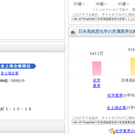
25歳～
30歳～
35歳～
シミュレーションであり、
このグラフを紹介。サイトやブログに埋め
日本高純度化学の所属業界比
818
643.2万
全上場企業
化学
日本高
306位
/ 3908社中
業界
化学業界
の平
全上場企業
の平
北町３－１０－１８
このグラフを紹介。サイトやブログに埋め
化学業界の