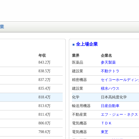
業
全上場企業
年収
業界
企業名
843.2万
医薬品
参天製薬
838.5万
建設業
不動テトラ
837.2万
精密機器
セイコーホールディン
835.4万
建設業
積水ハウス
818.4万
化学
日本高純度化学
813.6万
輸送用機器
日産自動車
811.4万
不動産業
エフ・ジェー・ネクス
806.0万
電気機器
ＴＤＫ
798.6万
電気機器
東芝