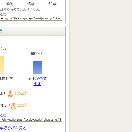
40歳～
45歳～
50歳～
保証するものではありません。
込む：
較
.4万
607.4万
純度化学
全上場企業
平均
均より
175.2万
均より
211万
込む：
年収分析を見る