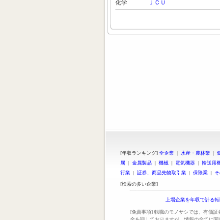
化学
ＪＣＵ
[年収ランキング]
全企業
|
水産・農林業
|
属
|
金属製品
|
機械
|
電気機器
|
輸送用
行業
|
証券、商品先物取引業
|
保険業
|
そ
[検索の多い企業]
上場企業を年収で計る転
[免責事項] 転職のモノサシでは、有価
全を期しておりますが、情報の全てに関