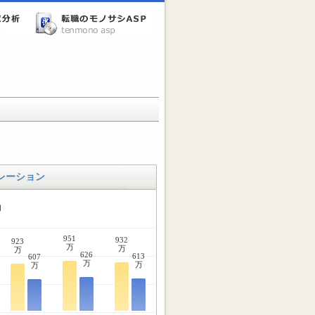
レーション
均
951
932
923
万
万
万
626
613
607
万
万
万