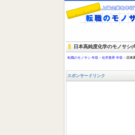
日本高純度化学のモノサシ(年
転職のモノサシ 年収
>
化学業界 年収
>
日本
スポンサードリンク