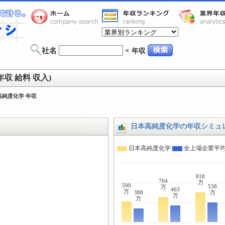
社名
×
年収
収 給料 収入)
高純度化学 年収
日本高純度化学の年収シミュ
日本高純度化学
全上場企業平
818
704
万
590
538
万
463
万
388
万
万
万