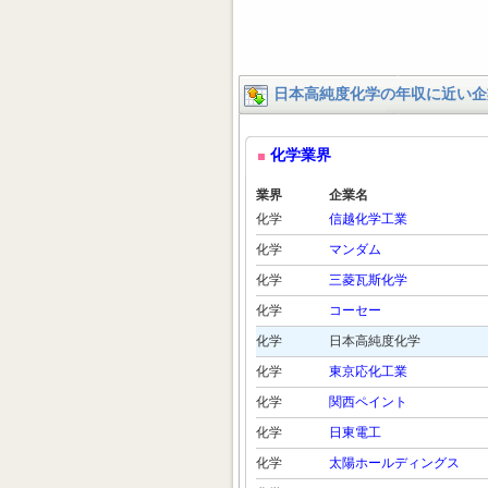
日本高純度化学の年収に近い企
化学業界
業界
企業名
化学
信越化学工業
化学
マンダム
化学
三菱瓦斯化学
化学
コーセー
化学
日本高純度化学
化学
東京応化工業
化学
関西ペイント
化学
日東電工
化学
太陽ホールディングス