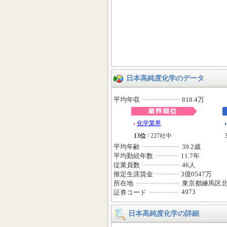
日本高純度化学のデータ
平均年収
818.4万
化学業界
13位
/ 227社中
平均年齢
39.2歳
平均勤続年数
11.7年
従業員数
46人
推定生涯賃金
3億0547万
所在地
東京都練馬区
4973
証券コード
日本高純度化学の詳細