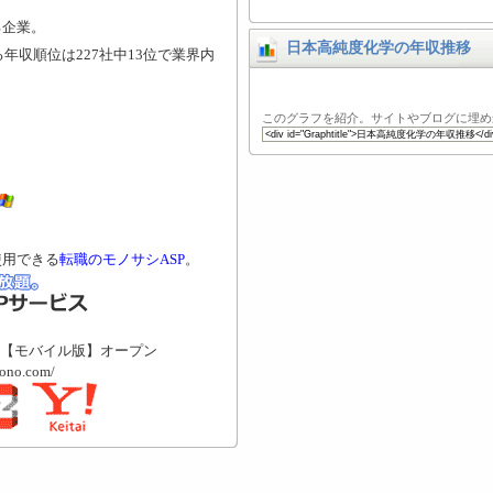
る企業。
日本高純度化学の年収推移
年収順位は227社中13位で業界内
このグラフを紹介。サイトやブログに埋め
使用できる
転職のモノサシASP
。
【モバイル版】オープン
mono.com/