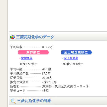
三菱瓦斯化学のデータ
平均年収
837.2万
化学業界
全上場企業
11位
/ 227社中
261位
/ 3908社中
平均年齢
40.1歳
平均勤続年数
17.5年
従業員数
2290人
推定生涯賃金
2億7705万
所在地
東京都千代田区丸の内２－５－２
4182
証券コード
三菱瓦斯化学の詳細