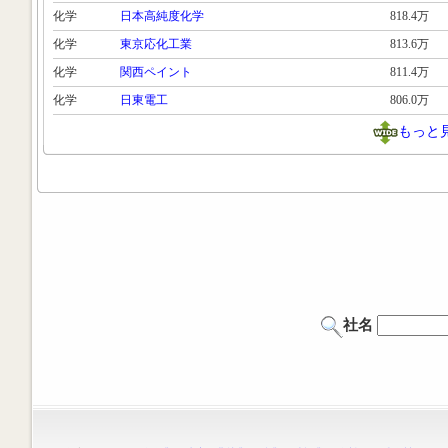
化学
日本高純度化学
818.4万
化学
東京応化工業
813.6万
化学
関西ペイント
811.4万
化学
日東電工
806.0万
もっと
社名