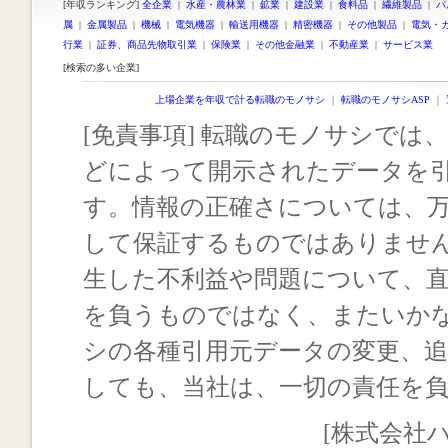
[年収ランキング]
全企業
|
水産・農林業
|
鉱業
|
建設業
|
食料品
|
繊維製品
|
パ
属
|
金属製品
|
機械
|
電気機器
|
輸送用機器
|
精密機器
|
その他製品
|
電気・
行業
|
証券、商品先物取引業
|
保険業
|
その他金融業
|
不動産業
|
サービス業
[検索の多い企業]
上場企業を年収で計る転職のモノサシ
｜
転職のモノサシASP
｜
[免責事項] 転職のモノサシでは、
どによって開示されたデータを
す。情報の正確さについては、
して保証するものではありませ
生した不利益や問題について、
を負うものではなく、またいか
シの各種引用元データの変更、
しても、当社は、一切の責任を
[株式会社