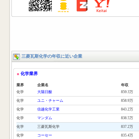
三菱瓦斯化学の年収に近い企業
化学業界
業界
企業名
年収
化学
大陽日酸
859.3万
化学
ユニ・チャーム
858.9万
化学
信越化学工業
843.2万
化学
マンダム
838.5万
化学
三菱瓦斯化学
837.2万
化学
コーセー
835.4万