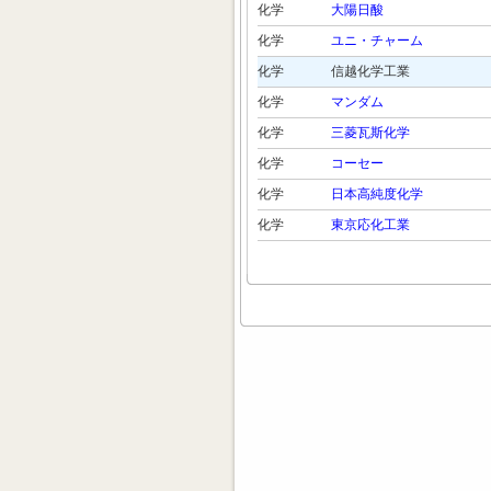
化学
大陽日酸
化学
ユニ・チャーム
化学
信越化学工業
化学
マンダム
化学
三菱瓦斯化学
化学
コーセー
化学
日本高純度化学
化学
東京応化工業