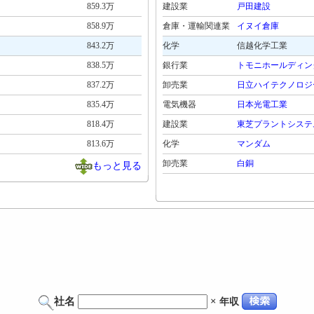
859.3万
建設業
戸田建設
858.9万
倉庫・運輸関連業
イヌイ倉庫
843.2万
化学
信越化学工業
838.5万
銀行業
トモニホールディン
837.2万
卸売業
日立ハイテクノロジ
835.4万
電気機器
日本光電工業
818.4万
建設業
東芝プラントシステ
813.6万
化学
マンダム
卸売業
白銅
もっと見る
社名
×
年収