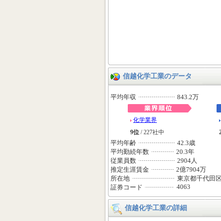
信越化学工業のデータ
平均年収
843.2万
化学業界
9位
/ 227社中
平均年齢
42.3歳
平均勤続年数
20.3年
従業員数
2904人
推定生涯賃金
2億7904万
所在地
東京都千代田
4063
証券コード
信越化学工業の詳細