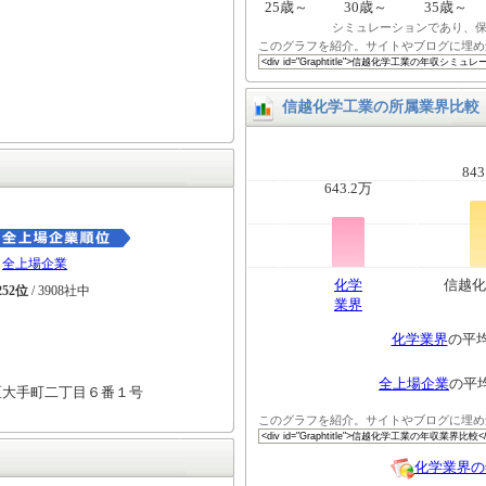
25歳～
30歳～
35歳～
シミュレーションであり、
このグラフを紹介。サイトやブログに埋め
信越化学工業の所属業界比較
843
643.2万
全上場企業
化学
信越化
252位
/ 3908社中
業界
化学業界
の平
全上場企業
の平
区大手町二丁目６番１号
このグラフを紹介。サイトやブログに埋め
化学業界の