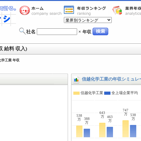
社名
×
年収
 給料 収入)
化学工業 年収
信越化学工業の年収シミュレ
信越化学工業
全上場企業平均
747
643
万
538
538
万
463
388
万
万
万
万