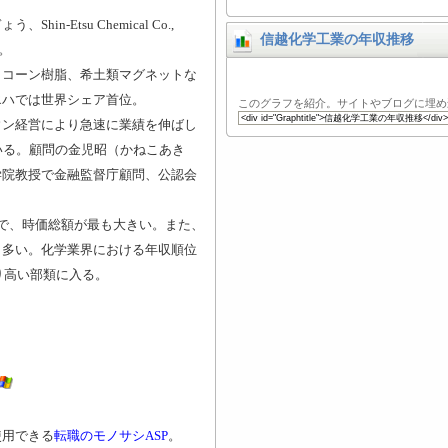
n-Etsu Chemical Co.,
信越化学工業の年収推移
。
リコーン樹脂、希土類マグネットな
エハでは世界シェア首位。
このグラフを紹介。サイトやブログに埋め
ウン経営により急速に業績を伸ばし
いる。顧問の金児昭（かねこあき
学院教授で金融監督庁顧問、公認会
で、時価総額が最も大きい。また、
も多い。化学業界における年収順位
り高い部類に入る。
使用できる
転職のモノサシASP
。