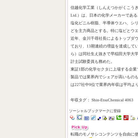
信越化学工業（しんえつかがくこうぎょう、Shi
Ltd.）は、日本の化学メーカーである
塩化ビニル樹脂、半導体ウエハ、シ
どを主力商品とする。特に塩ビとウ
近年、金川千尋社長によるトップダ
ており、13期連続の増益を達成して
ら）は同社生え抜きで早稲田大学大
計士試験委員も務めた。
東証1部の化学セクタに上場する企業
製品では業界内でシェアが高いもの
は227社中9位で業界内年収は平均よ
年収タグ： Shin-EtsuChemical 4063
ソーシャルブックマークに登録
転職のモノサシコンテンツを自由に