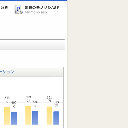
ーション
869
851
843
万
万
万
626
613
607
万
万
万