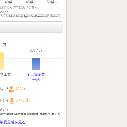
40歳～
45歳～
50歳～
保証するものではありません。
込む：
.2万
607.4万
学工業
全上場企業
平均
均より
200万
均より
235.8万
込む：
年収分析を見る