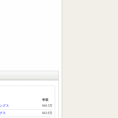
年収
ングス
844.3万
グス
843.9万