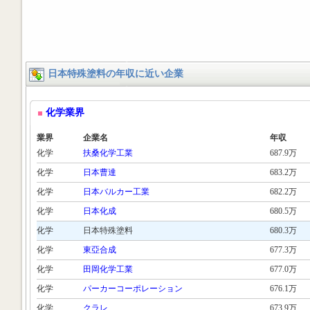
日本特殊塗料の年収に近い企業
化学業界
業界
企業名
年収
化学
扶桑化学工業
687.9万
化学
日本曹達
683.2万
化学
日本バルカー工業
682.2万
化学
日本化成
680.5万
化学
日本特殊塗料
680.3万
化学
東亞合成
677.3万
化学
田岡化学工業
677.0万
化学
パーカーコーポレーション
676.1万
化学
クラレ
673.9万