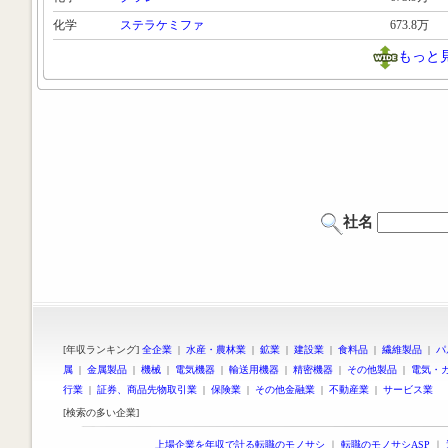
化学
ステラケミファ
673.8万
もっと
社名
[年収ランキング]
全企業
|
水産・農林業
|
鉱業
|
建設業
|
食料品
|
繊維製品
|
パ
属
|
金属製品
|
機械
|
電気機器
|
輸送用機器
|
精密機器
|
その他製品
|
電気・
行業
|
証券、商品先物取引業
|
保険業
|
その他金融業
|
不動産業
|
サービス業
[検索の多い企業]
上場企業を年収で計る転職のモノサシ
｜
転職のモノサシASP
｜