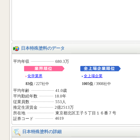
日本特殊塗料のデータ
平均年収
680.3万
化学業界
全上場企業
83位
/ 227社中
1005位
/ 3908社中
平均年齢
41.0歳
平均勤続年数
18.0年
従業員数
553人
推定生涯賃金
2億2513万
所在地
東京都北区王子５丁目１６番７号
4619
証券コード
日本特殊塗料の詳細