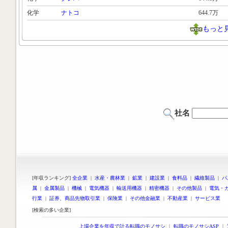
化学
ナトコ
644.7万
もっと
社名
[年収ランキング]
全企業
|
水産・農林業
|
鉱業
|
建設業
|
食料品
|
繊維製品
|
パ
属
|
金属製品
|
機械
|
電気機器
|
輸送用機器
|
精密機器
|
その他製品
|
電気・
行業
|
証券、商品先物取引業
|
保険業
|
その他金融業
|
不動産業
|
サービス業
[検索の多い企業]
上場企業を年収で計る転職のモノサシ
｜
転職のモノサシASP
｜