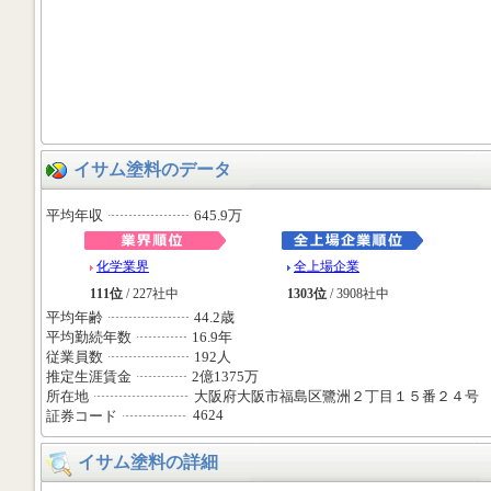
イサム塗料のデータ
平均年収
645.9万
化学業界
全上場企業
111位
/ 227社中
1303位
/ 3908社中
平均年齢
44.2歳
平均勤続年数
16.9年
従業員数
192人
推定生涯賃金
2億1375万
所在地
大阪府大阪市福島区鷺洲２丁目１５番２４号
4624
証券コード
イサム塗料の詳細