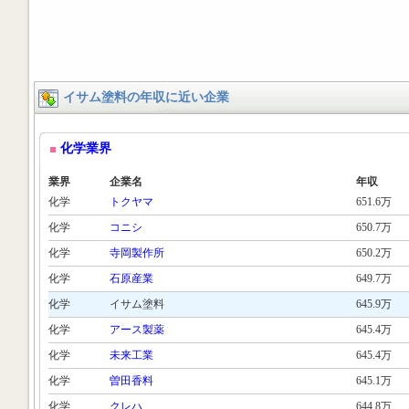
イサム塗料の年収に近い企業
化学業界
業界
企業名
年収
化学
トクヤマ
651.6万
化学
コニシ
650.7万
化学
寺岡製作所
650.2万
化学
石原産業
649.7万
化学
イサム塗料
645.9万
化学
アース製薬
645.4万
化学
未来工業
645.4万
化学
曽田香料
645.1万
化学
クレハ
644.8万