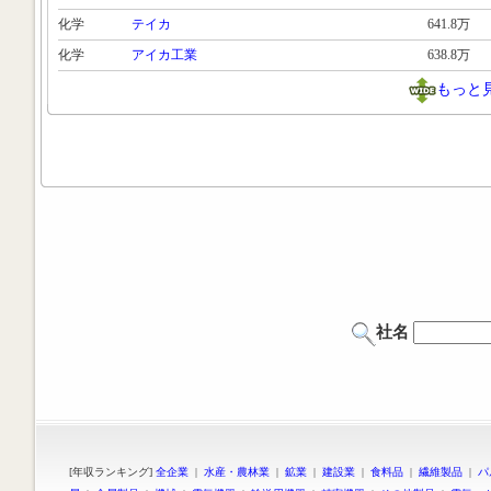
化学
テイカ
641.8万
化学
アイカ工業
638.8万
もっと
社名
[年収ランキング]
全企業
|
水産・農林業
|
鉱業
|
建設業
|
食料品
|
繊維製品
|
パ