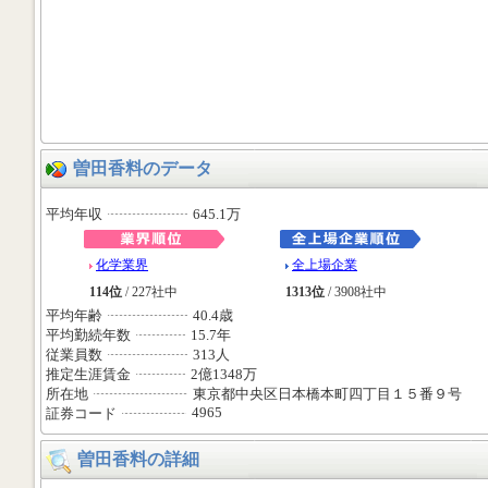
曽田香料のデータ
平均年収
645.1万
化学業界
全上場企業
114位
/ 227社中
1313位
/ 3908社中
平均年齢
40.4歳
平均勤続年数
15.7年
従業員数
313人
推定生涯賃金
2億1348万
所在地
東京都中央区日本橋本町四丁目１５番９号
4965
証券コード
曽田香料の詳細