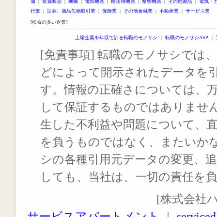
属
|
金属製品
|
機械
|
電気機器
|
輸送用機器
|
精密機器
|
その他製品
|
電気・
行業
|
証券、商品先物取引業
|
保険業
|
その他金融業
|
不動産業
|
サービス業
[検索の多い企業]
上場企業を年収で計る転職のモノサシ
｜
転職のモノサシASP
｜
[免責事項] 転職のモノサシでは、
どによって開示されたデータを
す。情報の正確さについては、
して保証するものではありませ
生した不利益や問題について、
を負うものではなく、またいか
シの各種引用元データの変更、
しても、当社は、一切の責任を
[株式会社
サービスアパートメント
｜
serviced