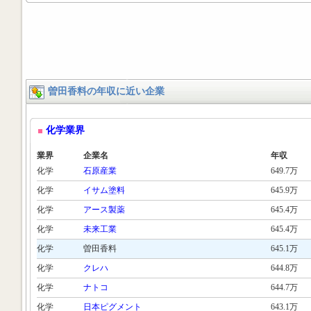
曽田香料の年収に近い企業
化学業界
業界
企業名
年収
化学
石原産業
649.7万
化学
イサム塗料
645.9万
化学
アース製薬
645.4万
化学
未来工業
645.4万
化学
曽田香料
645.1万
化学
クレハ
644.8万
化学
ナトコ
644.7万
化学
日本ピグメント
643.1万