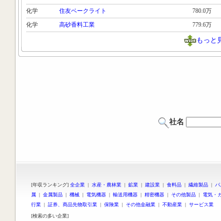
化学
住友ベークライト
780.0万
化学
高砂香料工業
779.6万
もっと
社名
[年収ランキング]
全企業
|
水産・農林業
|
鉱業
|
建設業
|
食料品
|
繊維製品
|
パ
属
|
金属製品
|
機械
|
電気機器
|
輸送用機器
|
精密機器
|
その他製品
|
電気・
行業
|
証券、商品先物取引業
|
保険業
|
その他金融業
|
不動産業
|
サービス業
[検索の多い企業]