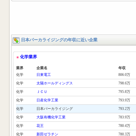
日本パーカライジングの年収に近い企業
化学業界
業界
企業名
年収
化学
日東電工
806.0万
化学
太陽ホールディングス
798.6万
化学
ＪＣＵ
795.8万
化学
日産化学工業
793.9万
化学
日本パーカライジング
793.2万
化学
大阪有機化学工業
783.9万
化学
花王
780.4万
化学
新田ゼラチン
780.3万