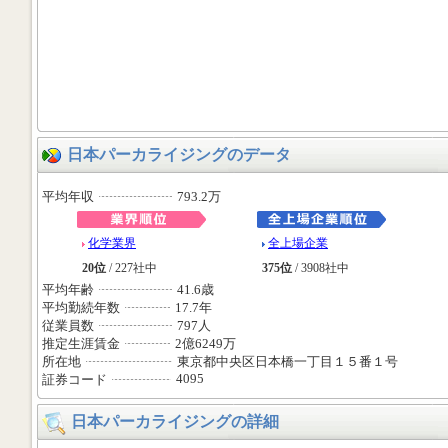
日本パーカライジングのデータ
平均年収
793.2万
化学業界
全上場企業
20位
/ 227社中
375位
/ 3908社中
平均年齢
41.6歳
平均勤続年数
17.7年
従業員数
797人
推定生涯賃金
2億6249万
所在地
東京都中央区日本橋一丁目１５番１号
4095
証券コード
日本パーカライジングの詳細