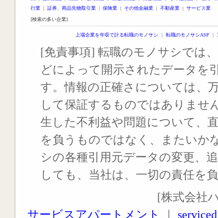
行業
|
証券、商品先物取引業
|
保険業
|
その他金融業
|
不動産業
|
サービス業
[検索の多い企業]
上場企業を年収で計る転職のモノサシ
｜
転職のモノサシASP
｜
[免責事項] 転職のモノサシでは、
どによって開示されたデータを
す。情報の正確さについては、
して保証するものではありませ
生した不利益や問題について、
を負うものではなく、またいか
シの各種引用元データの変更、
しても、当社は、一切の責任を
[株式会社
サービスアパートメント
｜
serviced