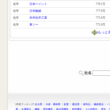
化学
日本ペイント
778.1万
化学
日本触媒
777.9万
化学
本州化学工業
773.6万
化学
東ソー
772.6万
もっと
社名
[年収ランキング]
全企業
|
水産・農林業
|
鉱業
|
建設業
|
食料品
|
繊維製品
|
パ
属
|
金属製品
|
機械
|
電気機器
|
輸送用機器
|
精密機器
|
その他製品
|
電気・