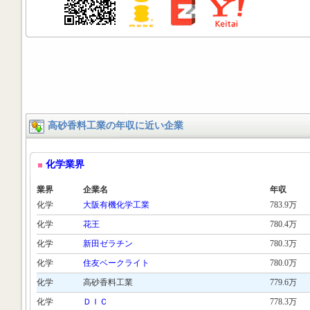
高砂香料工業の年収に近い企業
化学業界
業界
企業名
年収
化学
大阪有機化学工業
783.9万
化学
花王
780.4万
化学
新田ゼラチン
780.3万
化学
住友ベークライト
780.0万
化学
高砂香料工業
779.6万
化学
ＤＩＣ
778.3万