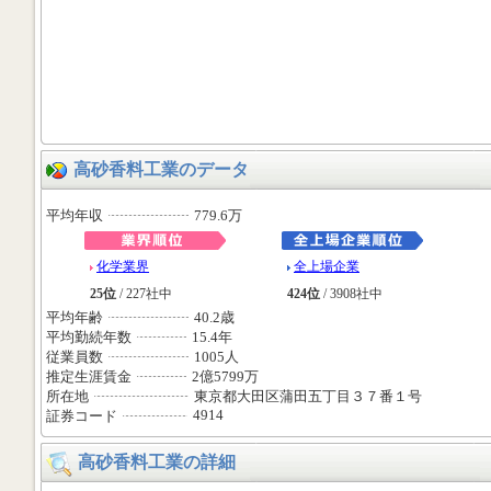
高砂香料工業のデータ
平均年収
779.6万
化学業界
全上場企業
25位
/ 227社中
424位
/ 3908社中
平均年齢
40.2歳
平均勤続年数
15.4年
従業員数
1005人
推定生涯賃金
2億5799万
所在地
東京都大田区蒲田五丁目３７番１号
4914
証券コード
高砂香料工業の詳細