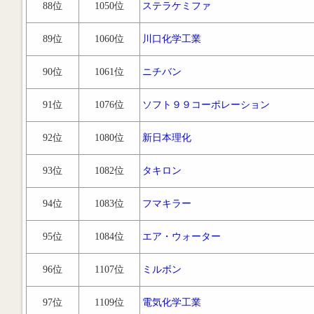
88位
1050位
ステラケミファ
89位
1060位
川口化学工業
90位
1061位
ニチバン
91位
1076位
ソフト９９コーポレーション
92位
1080位
新日本理化
93位
1082位
タキロン
94位
1083位
フマキラー
95位
1084位
エア・ウォーター
96位
1107位
ミルボン
97位
1109位
電気化学工業