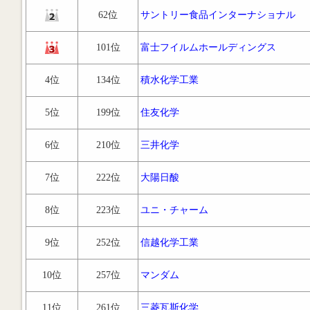
62位
サントリー食品インターナショナル
101位
富士フイルムホールディングス
4位
134位
積水化学工業
5位
199位
住友化学
6位
210位
三井化学
7位
222位
大陽日酸
8位
223位
ユニ・チャーム
9位
252位
信越化学工業
10位
257位
マンダム
11位
261位
三菱瓦斯化学