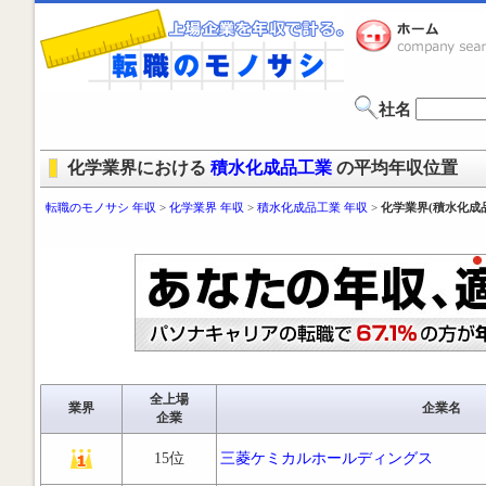
社名
化学業界における
積水化成品工業
の平均年収位置
転職のモノサシ 年収
>
化学業界 年収
>
積水化成品工業 年収
>
化学業界(積水化成
全上場
業界
企業名
企業
15位
三菱ケミカルホールディングス