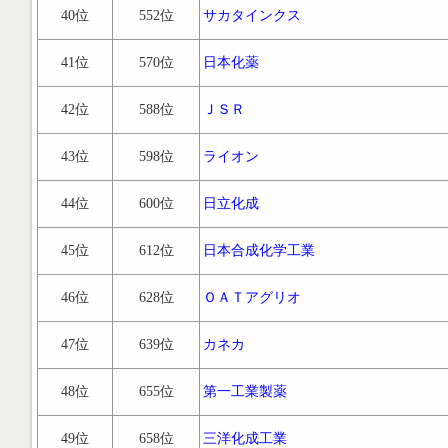
40位
552位
サカタインクス
41位
570位
日本化薬
42位
588位
ＪＳＲ
43位
598位
ライオン
44位
600位
日立化成
45位
612位
日本合成化学工業
46位
628位
ＯＡＴアグリオ
47位
639位
カネカ
48位
655位
第一工業製薬
49位
658位
三洋化成工業