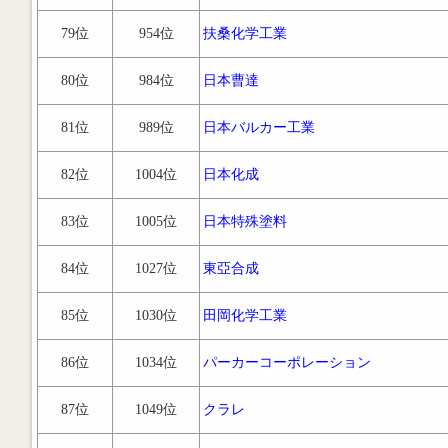
79位
954位
扶桑化学工業
80位
984位
日本曹達
81位
989位
日本バルカー工業
82位
1004位
日本化成
83位
1005位
日本特殊塗料
84位
1027位
東亞合成
85位
1030位
田岡化学工業
86位
1034位
パーカーコーポレーション
87位
1049位
クラレ