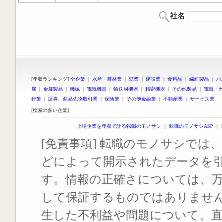
社名
[年収ランキング]
全企業
|
水産・農林業
|
鉱業
|
建設業
|
食料品
|
繊維製品
|
パ
属
|
金属製品
|
機械
|
電気機器
|
輸送用機器
|
精密機器
|
その他製品
|
電気・
行業
|
証券、商品先物取引業
|
保険業
|
その他金融業
|
不動産業
|
サービス業
[検索の多い企業]
上場企業を年収で計る転職のモノサシ
｜
転職のモノサシASP
｜
[免責事項] 転職のモノサシでは、
どによって開示されたデータを
す。情報の正確さについては、
して保証するものではありませ
生した不利益や問題について、