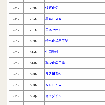
63位
780位
綜研化学
64位
785位
星光ＰＭＣ
65位
791位
日本ゼオン
66位
800位
積水化成品工業
67位
815位
中国塗料
68位
818位
群栄化学工業
69位
820位
長谷川香料
70位
850位
ＡＤＥＫＡ
71位
858位
セメダイン