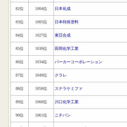
82位
1004位
日本化成
83位
1005位
日本特殊塗料
84位
1027位
東亞合成
85位
1030位
田岡化学工業
86位
1034位
パーカーコーポレーション
87位
1049位
クラレ
88位
1050位
ステラケミファ
89位
1060位
川口化学工業
90位
1061位
ニチバン