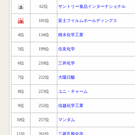
62位
サントリー食品インターナショナル
101位
富士フイルムホールディングス
4位
134位
積水化学工業
5位
199位
住友化学
6位
210位
三井化学
7位
222位
大陽日酸
8位
223位
ユニ・チャーム
9位
252位
信越化学工業
10位
257位
マンダム
11位
261位
三菱瓦斯化学