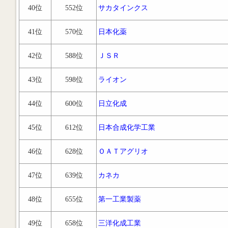
40位
552位
サカタインクス
41位
570位
日本化薬
42位
588位
ＪＳＲ
43位
598位
ライオン
44位
600位
日立化成
45位
612位
日本合成化学工業
46位
628位
ＯＡＴアグリオ
47位
639位
カネカ
48位
655位
第一工業製薬
49位
658位
三洋化成工業