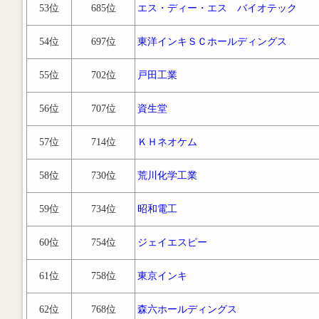
53位
685位
エス・ディー・エス バイオテック
54位
697位
東洋インキＳＣホールディングス
55位
702位
戸田工業
56位
707位
資生堂
57位
714位
ＫＨネオケム
58位
730位
荒川化学工業
59位
734位
昭和電工
60位
754位
ジェイエスピー
61位
758位
東京インキ
62位
768位
森六ホールディングス