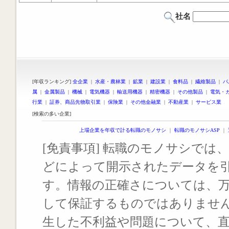
社名
[年収ランキング]
全企業
|
水産・農林業
|
鉱業
|
建設業
|
食料品
|
繊維製品
|
パ
属
|
金属製品
|
機械
|
電気機器
|
輸送用機器
|
精密機器
|
その他製品
|
電気・
行業
|
証券、商品先物取引業
|
保険業
|
その他金融業
|
不動産業
|
サービス業
[検索の多い企業]
上場企業を年収で計る転職のモノサシ
｜
転職のモノサシASP
｜
[免責事項] 転職のモノサシでは、
どによって開示されたデータを
す。情報の正確さについては、
して保証するものではありませ
生した不利益や問題について、