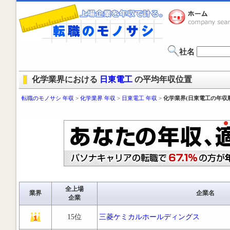
社名
化学業界における
日東電工
の平均年収位置
転職のモノサシ 年収
>
化学業界 年収
>
日東電工 年収
>
化学業界(日東電工の年収
全上場
業界
企業名
企業
15位
三菱ケミカルホールディングス