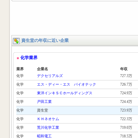
資生堂の年収に近い企業
化学業界
業界
企業名
年収
化学
デクセリアルズ
727.3万
化学
エス・ディー・エス バイオテック
726.7万
化学
東洋インキＳＣホールディングス
724.9万
化学
戸田工業
724.4万
化学
資生堂
723.9万
化学
ＫＨネオケム
722.3万
化学
荒川化学工業
719.0万
化学
昭和電工
718.5万