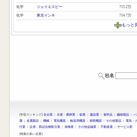
化学
ジェイエスピー
715.2万
化学
東京インキ
714.7万
もっと
社名
[年収ランキング]
全企業
|
水産・農林業
|
鉱業
|
建設業
|
食料品
|
繊維製品
|
パ
属
|
金属製品
|
機械
|
電気機器
|
輸送用機器
|
精密機器
|
その他製品
|
電気・
行業
|
証券、商品先物取引業
|
保険業
|
その他金融業
|
不動産業
|
サービス業
[検索の多い企業]