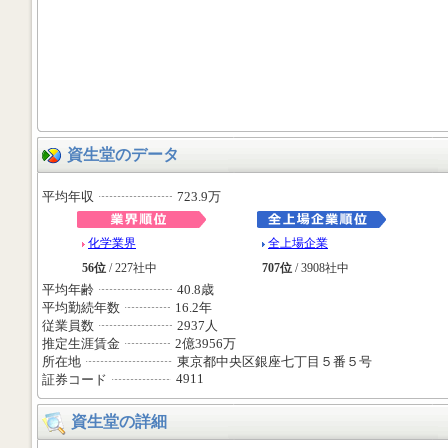
資生堂のデータ
平均年収
723.9万
化学業界
全上場企業
56位
/ 227社中
707位
/ 3908社中
平均年齢
40.8歳
平均勤続年数
16.2年
従業員数
2937人
推定生涯賃金
2億3956万
所在地
東京都中央区銀座七丁目５番５号
4911
証券コード
資生堂の詳細