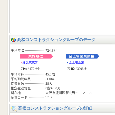
髙松コンストラクショングループのデータ
平均年収
724.3万
建設業業界
全上場企業
71位
/ 179社中
704位
/ 3908社中
平均年齢
45.0歳
平均勤続年数
11.0年
従業員数
28人
推定生涯賃金
2億3250万
所在地
大阪市淀川区新北野１－２－３
1762
証券コード
髙松コンストラクショングループの詳細