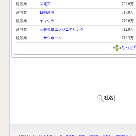
建設業
関電工
723.8万
建設業
日特建設
717.9万
建設業
ヤマウラ
717.8万
建設業
三井金属エンジニアリング
712.9万
建設業
ミサワホーム
712.3万
もっと
社名