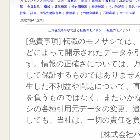
[年収ランキング]
全企業
|
水産・農林業
|
鉱業
|
建設業
|
食料品
|
繊維製品
|
パ
属
|
金属製品
|
機械
|
電気機器
|
輸送用機器
|
精密機器
|
その他製品
|
電気・
行業
|
証券、商品先物取引業
|
保険業
|
その他金融業
|
不動産業
|
サービス業
[検索の多い企業]
上場企業を年収で計る転職のモノサシ
｜
転職のモノサシASP
｜
[免責事項] 転職のモノサシでは、
どによって開示されたデータを
す。情報の正確さについては、
して保証するものではありませ
生した不利益や問題について、
を負うものではなく、またいか
シの各種引用元データの変更、
しても、当社は、一切の責任を
[株式会社