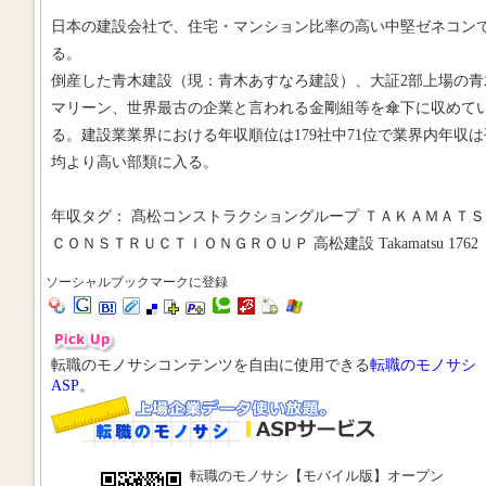
日本の建設会社で、住宅・マンション比率の高い中堅ゼネコン
る。
倒産した青木建設（現：青木あすなろ建設）、大証2部上場の青
マリーン、世界最古の企業と言われる金剛組等を傘下に収めて
る。建設業業界における年収順位は179社中71位で業界内年収は
均より高い部類に入る。
年収タグ： 髙松コンストラクショングループ ＴＡＫＡＭＡＴＳ
ＣＯＮＳＴＲＵＣＴＩＯＮＧＲＯＵＰ 高松建設 Takamatsu 1762
ソーシャルブックマークに登録
転職のモノサシコンテンツを自由に使用できる
転職のモノサシ
ASP
。
転職のモノサシ【モバイル版】オープン