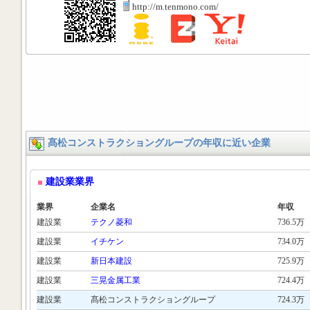
http://m.tenmono.com/
髙松コンストラクショングループの年収に近い企業
建設業業界
業界
企業名
年収
建設業
テクノ菱和
736.5万
建設業
イチケン
734.0万
建設業
新日本建設
725.9万
建設業
三晃金属工業
724.4万
建設業
髙松コンストラクショングループ
724.3万