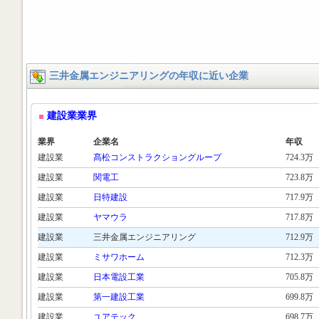
三井金属エンジニアリングの年収に近い企業
建設業業界
業界
企業名
年収
建設業
髙松コンストラクショングループ
724.3万
建設業
関電工
723.8万
建設業
日特建設
717.9万
建設業
ヤマウラ
717.8万
建設業
三井金属エンジニアリング
712.9万
建設業
ミサワホーム
712.3万
建設業
日本電設工業
705.8万
建設業
第一建設工業
699.8万
建設業
ユアテック
698.7万