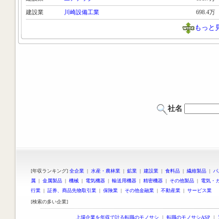
建設業
川崎設備工業
698.4万
もっと
社名
[年収ランキング]
全企業
|
水産・農林業
|
鉱業
|
建設業
|
食料品
|
繊維製品
|
パ
属
|
金属製品
|
機械
|
電気機器
|
輸送用機器
|
精密機器
|
その他製品
|
電気・
行業
|
証券、商品先物取引業
|
保険業
|
その他金融業
|
不動産業
|
サービス業
[検索の多い企業]
上場企業を年収で計る転職のモノサシ
｜
転職のモノサシASP
｜