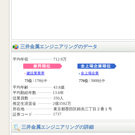
三井金属エンジニアリングのデータ
平均年収
712.9万
建設業業界
全上場企業
75位
/ 179社中
776位
/ 3908社中
平均年齢
43.8歳
平均勤続年数
13.6年
従業員数
350人
推定生涯賃金
2億3592万
所在地
東京都墨田区錦糸三丁目２番１号
1737
証券コード
三井金属エンジニアリングの詳細