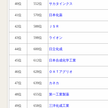
40位
552位
サカタインクス
41位
570位
日本化薬
42位
588位
ＪＳＲ
43位
598位
ライオン
44位
600位
日立化成
45位
612位
日本合成化学工業
46位
628位
ＯＡＴアグリオ
47位
639位
カネカ
48位
655位
第一工業製薬
49位
658位
三洋化成工業