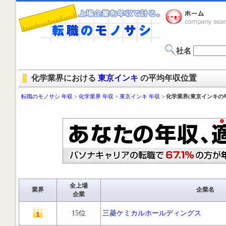
社名
化学業界における
東京インキ
の平均年収位置
転職のモノサシ 年収
>
化学業界 年収
>
東京インキ 年収
>
化学業界(東京インキの
全上場
業界
企業名
企業
15位
三菱ケミカルホールディングス