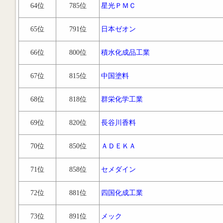
64位
785位
星光ＰＭＣ
65位
791位
日本ゼオン
66位
800位
積水化成品工業
67位
815位
中国塗料
68位
818位
群栄化学工業
69位
820位
長谷川香料
70位
850位
ＡＤＥＫＡ
71位
858位
セメダイン
72位
881位
四国化成工業
73位
891位
メック