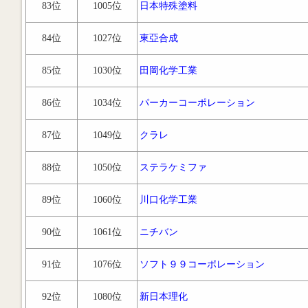
83位
1005位
日本特殊塗料
84位
1027位
東亞合成
85位
1030位
田岡化学工業
86位
1034位
パーカーコーポレーション
87位
1049位
クラレ
88位
1050位
ステラケミファ
89位
1060位
川口化学工業
90位
1061位
ニチバン
91位
1076位
ソフト９９コーポレーション
92位
1080位
新日本理化