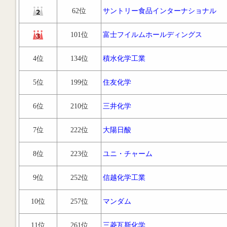
62位
サントリー食品インターナショナル
101位
富士フイルムホールディングス
4位
134位
積水化学工業
5位
199位
住友化学
6位
210位
三井化学
7位
222位
大陽日酸
8位
223位
ユニ・チャーム
9位
252位
信越化学工業
10位
257位
マンダム
11位
261位
三菱瓦斯化学