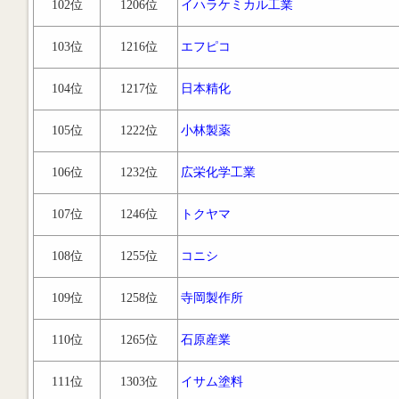
102位
1206位
イハラケミカル工業
103位
1216位
エフピコ
104位
1217位
日本精化
105位
1222位
小林製薬
106位
1232位
広栄化学工業
107位
1246位
トクヤマ
108位
1255位
コニシ
109位
1258位
寺岡製作所
110位
1265位
石原産業
111位
1303位
イサム塗料