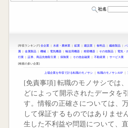
社名
[年収ランキング]
全企業
|
水産・農林業
|
鉱業
|
建設業
|
食料品
|
繊維製品
|
パ
属
|
金属製品
|
機械
|
電気機器
|
輸送用機器
|
精密機器
|
その他製品
|
電気・
行業
|
証券、商品先物取引業
|
保険業
|
その他金融業
|
不動産業
|
サービス業
[検索の多い企業]
上場企業を年収で計る転職のモノサシ
｜
転職のモノサシASP
｜
[免責事項] 転職のモノサシでは、
どによって開示されたデータを
す。情報の正確さについては、
して保証するものではありませ
生した不利益や問題について、