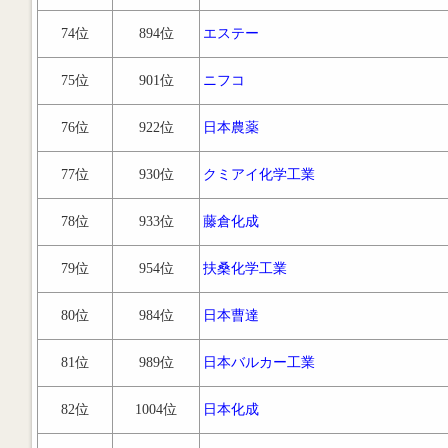
74位
894位
エステー
75位
901位
ニフコ
76位
922位
日本農薬
77位
930位
クミアイ化学工業
78位
933位
藤倉化成
79位
954位
扶桑化学工業
80位
984位
日本曹達
81位
989位
日本バルカー工業
82位
1004位
日本化成