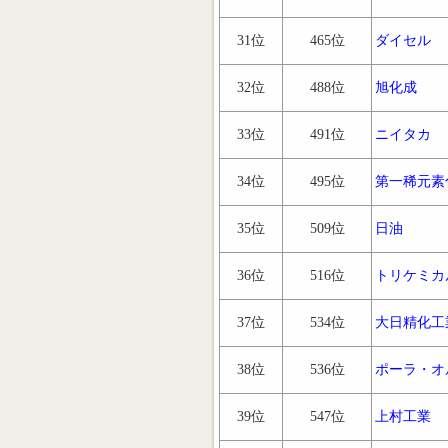
31位
465位
ダイセル
32位
488位
旭化成
33位
491位
ニイタカ
34位
495位
第一稀元素
35位
509位
日油
36位
516位
トリケミカ
37位
534位
大日精化工
38位
536位
ポーラ・オ
39位
547位
上村工業