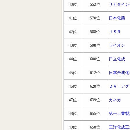
40位
552位
サカタイン
41位
570位
日本化薬
42位
588位
ＪＳＲ
43位
598位
ライオン
44位
600位
日立化成
45位
612位
日本合成化
46位
628位
ＯＡＴアグ
47位
639位
カネカ
48位
655位
第一工業製
49位
658位
三洋化成工