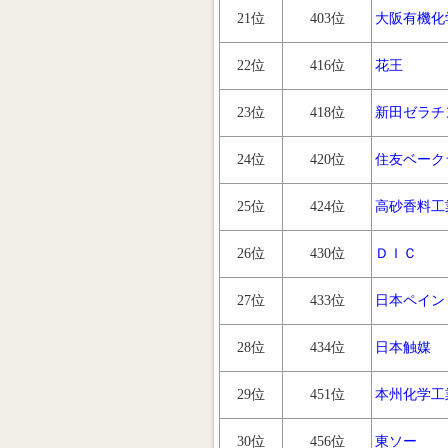
21位
403位
大阪有機化
22位
416位
花王
23位
418位
新田ゼラチ
24位
420位
住友ベーク
25位
424位
高砂香料工
26位
430位
ＤＩＣ
27位
433位
日本ペイン
28位
434位
日本触媒
29位
451位
本州化学工
30位
456位
東ソー