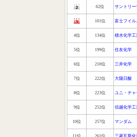
62位
サントリー
101位
富士フイル
4位
134位
積水化学工
5位
199位
住友化学
6位
210位
三井化学
7位
222位
大陽日酸
8位
223位
ユニ・チャ
9位
252位
信越化学工
10位
257位
マンダム
11位
261位
三菱瓦斯化