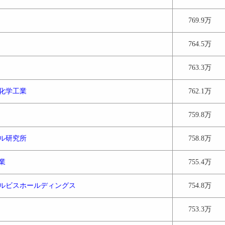
769.9万
764.5万
763.3万
化学工業
762.1万
759.8万
ル研究所
758.8万
業
755.4万
ルビスホールディングス
754.8万
753.3万