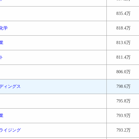
835.4万
化学
818.4万
業
813.6万
ト
811.4万
806.0万
ディングス
798.6万
795.8万
業
793.9万
ライジング
793.2万