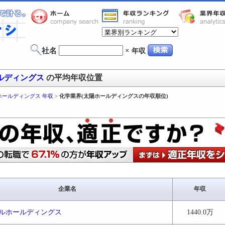
社名
×
年収
ルディングス
の平均年収位置
ホールディングス 年収
>
化学業界(太陽ホールディングスの年収順位)
企業名
年収
ルホールディングス
1440.0万