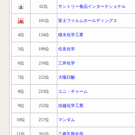
62位
サントリー食品インターナショナル
101位
富士フイルムホールディングス
4位
134位
積水化学工業
5位
199位
住友化学
6位
210位
三井化学
7位
222位
大陽日酸
8位
223位
ユニ・チャーム
9位
252位
信越化学工業
10位
257位
マンダム
11位
261位
三菱瓦斯化学