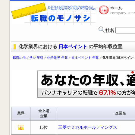
社名
化学業界における
日本ペイント
の平均年収位置
転職のモノサシ 年収
>
化学業界 年収
>
日本ペイント 年収
>
化学業界(日本ペイン
全上場
業界
企業名
企業
15位
三菱ケミカルホールディングス