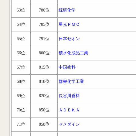
63位
780位
綜研化学
64位
785位
星光ＰＭＣ
65位
791位
日本ゼオン
66位
800位
積水化成品工業
67位
815位
中国塗料
68位
818位
群栄化学工業
69位
820位
長谷川香料
70位
850位
ＡＤＥＫＡ
71位
858位
セメダイン