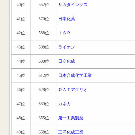
40位
552位
サカタインクス
41位
570位
日本化薬
42位
588位
ＪＳＲ
43位
598位
ライオン
44位
600位
日立化成
45位
612位
日本合成化学工業
46位
628位
ＯＡＴアグリオ
47位
639位
カネカ
48位
655位
第一工業製薬
49位
658位
三洋化成工業