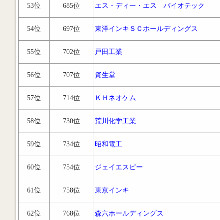
53位
685位
エス・ディー・エス バイオテック
54位
697位
東洋インキＳＣホールディングス
55位
702位
戸田工業
56位
707位
資生堂
57位
714位
ＫＨネオケム
58位
730位
荒川化学工業
59位
734位
昭和電工
60位
754位
ジェイエスピー
61位
758位
東京インキ
62位
768位
森六ホールディングス