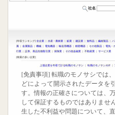
社名
[年収ランキング]
全企業
|
水産・農林業
|
鉱業
|
建設業
|
食料品
|
繊維製品
|
パ
属
|
金属製品
|
機械
|
電気機器
|
輸送用機器
|
精密機器
|
その他製品
|
電気・
行業
|
証券、商品先物取引業
|
保険業
|
その他金融業
|
不動産業
|
サービス業
[検索の多い企業]
上場企業を年収で計る転職のモノサシ
｜
転職のモノサシASP
｜
[免責事項] 転職のモノサシでは、
どによって開示されたデータを
す。情報の正確さについては、
して保証するものではありませ
生した不利益や問題について、