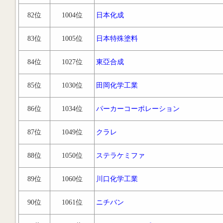
82位
1004位
日本化成
83位
1005位
日本特殊塗料
84位
1027位
東亞合成
85位
1030位
田岡化学工業
86位
1034位
パーカーコーポレーション
87位
1049位
クラレ
88位
1050位
ステラケミファ
89位
1060位
川口化学工業
90位
1061位
ニチバン