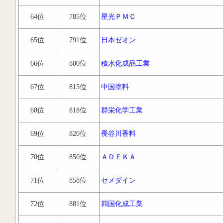
64位
785位
星光ＰＭＣ
65位
791位
日本ゼオン
66位
800位
積水化成品工業
67位
815位
中国塗料
68位
818位
群栄化学工業
69位
820位
長谷川香料
70位
850位
ＡＤＥＫＡ
71位
858位
セメダイン
72位
881位
四国化成工業