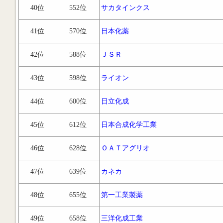
40位
552位
サカタインクス
41位
570位
日本化薬
42位
588位
ＪＳＲ
43位
598位
ライオン
44位
600位
日立化成
45位
612位
日本合成化学工業
46位
628位
ＯＡＴアグリオ
47位
639位
カネカ
48位
655位
第一工業製薬
49位
658位
三洋化成工業