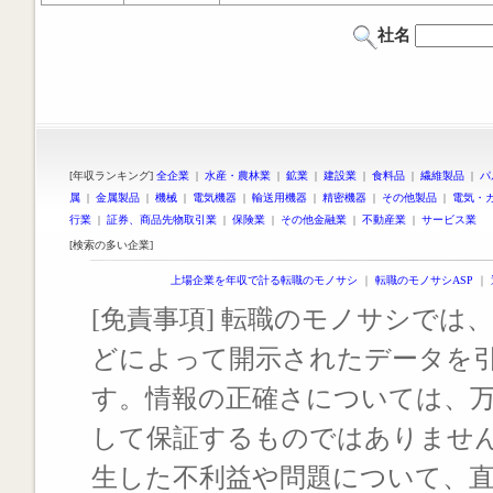
社名
[年収ランキング]
全企業
|
水産・農林業
|
鉱業
|
建設業
|
食料品
|
繊維製品
|
パ
属
|
金属製品
|
機械
|
電気機器
|
輸送用機器
|
精密機器
|
その他製品
|
電気・
行業
|
証券、商品先物取引業
|
保険業
|
その他金融業
|
不動産業
|
サービス業
[検索の多い企業]
上場企業を年収で計る転職のモノサシ
｜
転職のモノサシASP
｜
[免責事項] 転職のモノサシでは、
どによって開示されたデータを
す。情報の正確さについては、
して保証するものではありませ
生した不利益や問題について、