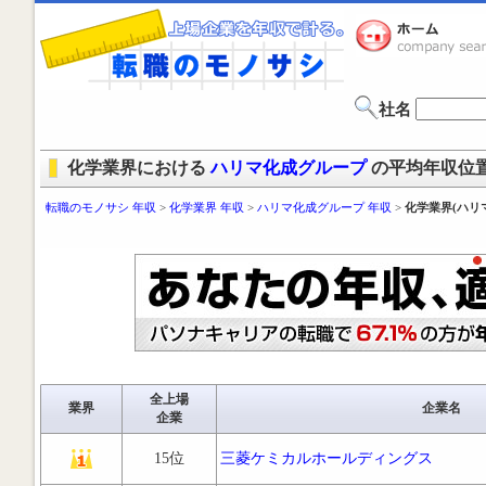
社名
化学業界における
ハリマ化成グループ
の平均年収位
転職のモノサシ 年収
>
化学業界 年収
>
ハリマ化成グループ 年収
>
化学業界(ハリ
全上場
業界
企業名
企業
15位
三菱ケミカルホールディングス