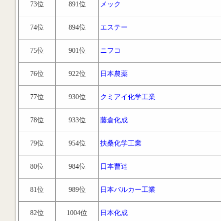
73位
891位
メック
74位
894位
エステー
75位
901位
ニフコ
76位
922位
日本農薬
77位
930位
クミアイ化学工業
78位
933位
藤倉化成
79位
954位
扶桑化学工業
80位
984位
日本曹達
81位
989位
日本バルカー工業
82位
1004位
日本化成