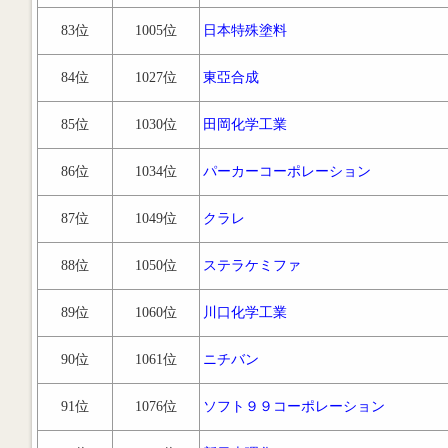
83位
1005位
日本特殊塗料
84位
1027位
東亞合成
85位
1030位
田岡化学工業
86位
1034位
パーカーコーポレーション
87位
1049位
クラレ
88位
1050位
ステラケミファ
89位
1060位
川口化学工業
90位
1061位
ニチバン
91位
1076位
ソフト９９コーポレーション