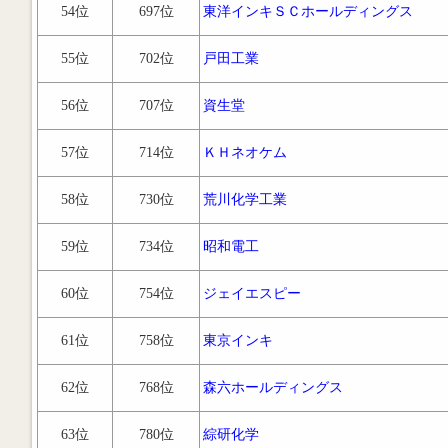
54位
697位
東洋インキＳＣホールディングス
55位
702位
戸田工業
56位
707位
資生堂
57位
714位
ＫＨネオケム
58位
730位
荒川化学工業
59位
734位
昭和電工
60位
754位
ジェイエスピー
61位
758位
東京インキ
62位
768位
森六ホールディングス
63位
780位
綜研化学