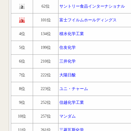
62位
サントリー食品インターナショナル
101位
富士フイルムホールディングス
4位
134位
積水化学工業
5位
199位
住友化学
6位
210位
三井化学
7位
222位
大陽日酸
8位
223位
ユニ・チャーム
9位
252位
信越化学工業
10位
257位
マンダム
11位
261位
三菱瓦斯化学