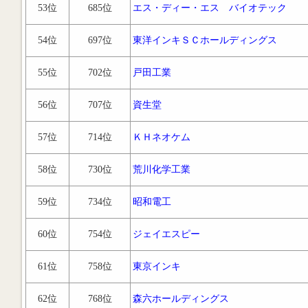
53位
685位
エス・ディー・エス バイオテック
54位
697位
東洋インキＳＣホールディングス
55位
702位
戸田工業
56位
707位
資生堂
57位
714位
ＫＨネオケム
58位
730位
荒川化学工業
59位
734位
昭和電工
60位
754位
ジェイエスピー
61位
758位
東京インキ
62位
768位
森六ホールディングス