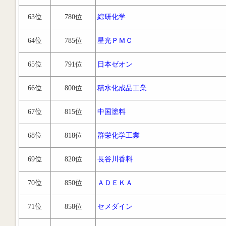
63位
780位
綜研化学
64位
785位
星光ＰＭＣ
65位
791位
日本ゼオン
66位
800位
積水化成品工業
67位
815位
中国塗料
68位
818位
群栄化学工業
69位
820位
長谷川香料
70位
850位
ＡＤＥＫＡ
71位
858位
セメダイン