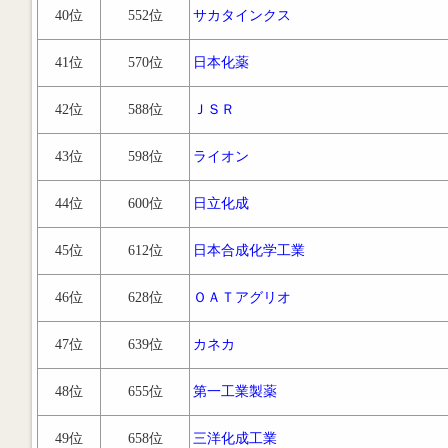
40位
552位
サカタインクス
41位
570位
日本化薬
42位
588位
ＪＳＲ
43位
598位
ライオン
44位
600位
日立化成
45位
612位
日本合成化学工業
46位
628位
ＯＡＴアグリオ
47位
639位
カネカ
48位
655位
第一工業製薬
49位
658位
三洋化成工業