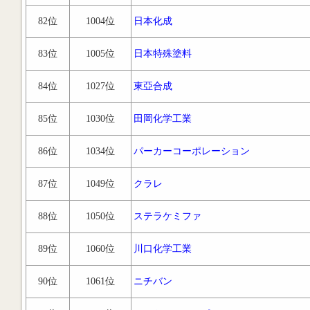
82位
1004位
日本化成
83位
1005位
日本特殊塗料
84位
1027位
東亞合成
85位
1030位
田岡化学工業
86位
1034位
パーカーコーポレーション
87位
1049位
クラレ
88位
1050位
ステラケミファ
89位
1060位
川口化学工業
90位
1061位
ニチバン