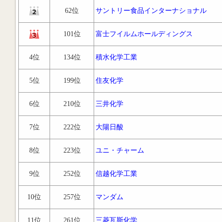
62位
サントリー食品インターナショナル
101位
富士フイルムホールディングス
4位
134位
積水化学工業
5位
199位
住友化学
6位
210位
三井化学
7位
222位
大陽日酸
8位
223位
ユニ・チャーム
9位
252位
信越化学工業
10位
257位
マンダム
11位
261位
三菱瓦斯化学