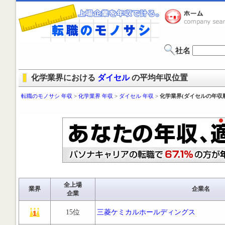
社名
化学業界における
ダイセル
の平均年収位置
転職のモノサシ 年収
>
化学業界 年収
>
ダイセル 年収
>
化学業界(ダイセルの年収
全上場
業界
企業名
企業
15位
三菱ケミカルホールディングス