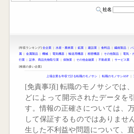
社名
[年収ランキング]
全企業
|
水産・農林業
|
鉱業
|
建設業
|
食料品
|
繊維製品
|
パ
属
|
金属製品
|
機械
|
電気機器
|
輸送用機器
|
精密機器
|
その他製品
|
電気・
行業
|
証券、商品先物取引業
|
保険業
|
その他金融業
|
不動産業
|
サービス業
[検索の多い企業]
上場企業を年収で計る転職のモノサシ
｜
転職のモノサシASP
｜
[免責事項] 転職のモノサシでは、
どによって開示されたデータを
す。情報の正確さについては、
して保証するものではありませ
生した不利益や問題について、