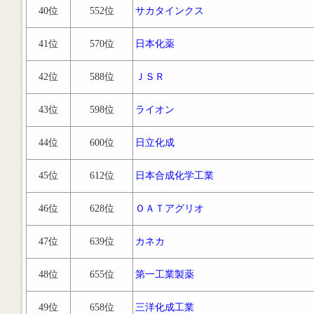
40位
552位
サカタインクス
41位
570位
日本化薬
42位
588位
ＪＳＲ
43位
598位
ライオン
44位
600位
日立化成
45位
612位
日本合成化学工業
46位
628位
ＯＡＴアグリオ
47位
639位
カネカ
48位
655位
第一工業製薬
49位
658位
三洋化成工業