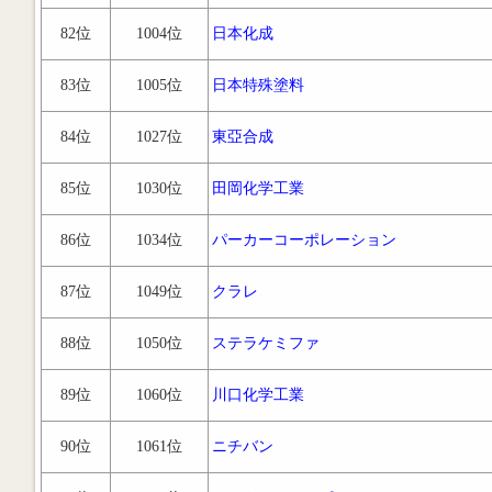
82位
1004位
日本化成
83位
1005位
日本特殊塗料
84位
1027位
東亞合成
85位
1030位
田岡化学工業
86位
1034位
パーカーコーポレーション
87位
1049位
クラレ
88位
1050位
ステラケミファ
89位
1060位
川口化学工業
90位
1061位
ニチバン