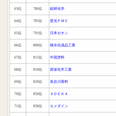
63位
780位
綜研化学
64位
785位
星光ＰＭＣ
65位
791位
日本ゼオン
66位
800位
積水化成品工業
67位
815位
中国塗料
68位
818位
群栄化学工業
69位
820位
長谷川香料
70位
850位
ＡＤＥＫＡ
71位
858位
セメダイン