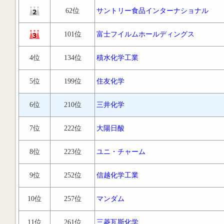
62位
サントリー食品インターナショナル
101位
富士フイルムホールディングス
4位
134位
積水化学工業
5位
199位
住友化学
6位
210位
三井化学
7位
222位
大陽日酸
8位
223位
ユニ・チャーム
9位
252位
信越化学工業
10位
257位
マンダム
11位
261位
三菱瓦斯化学