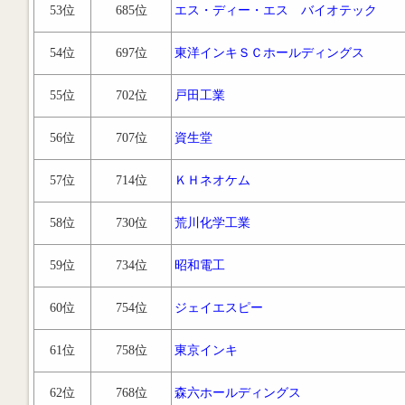
53位
685位
エス・ディー・エス バイオテック
54位
697位
東洋インキＳＣホールディングス
55位
702位
戸田工業
56位
707位
資生堂
57位
714位
ＫＨネオケム
58位
730位
荒川化学工業
59位
734位
昭和電工
60位
754位
ジェイエスピー
61位
758位
東京インキ
62位
768位
森六ホールディングス