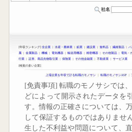
社名
[年収ランキング]
全企業
|
水産・農林業
|
鉱業
|
建設業
|
食料品
|
繊維製品
|
パ
属
|
金属製品
|
機械
|
電気機器
|
輸送用機器
|
精密機器
|
その他製品
|
電気・
行業
|
証券、商品先物取引業
|
保険業
|
その他金融業
|
不動産業
|
サービス業
[検索の多い企業]
上場企業を年収で計る転職のモノサシ
｜
転職のモノサシASP
｜
[免責事項] 転職のモノサシでは、
どによって開示されたデータを
す。情報の正確さについては、
して保証するものではありませ
生した不利益や問題について、