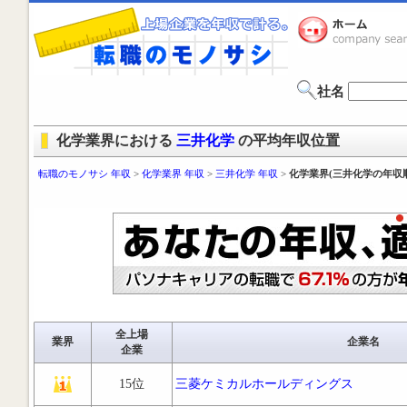
社名
化学業界における
三井化学
の平均年収位置
転職のモノサシ 年収
>
化学業界 年収
>
三井化学 年収
>
化学業界(三井化学の年収
全上場
業界
企業名
企業
15位
三菱ケミカルホールディングス